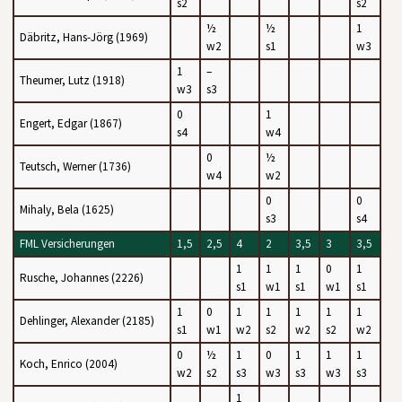
s2
s2
½
½
1
Däbritz, Hans-Jörg (1969)
w2
s1
w3
1
–
Theumer, Lutz (1918)
w3
s3
0
1
Engert, Edgar (1867)
s4
w4
0
½
Teutsch, Werner (1736)
w4
w2
0
0
Mihaly, Bela (1625)
s3
s4
FML Versicherungen
1,5
2,5
4
2
3,5
3
3,5
1
1
1
0
1
Rusche, Johannes (2226)
s1
w1
s1
w1
s1
1
0
1
1
1
1
1
Dehlinger, Alexander (2185)
s1
w1
w2
s2
w2
s2
w2
0
½
1
0
1
1
1
Koch, Enrico (2004)
w2
s2
s3
w3
s3
w3
s3
1