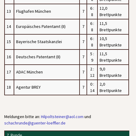
6 :
12,0
13
Flughafen München
7
8
Brettpunkte
6 :
11,5
14
Europäisches Patentamt (II)
7
8
Brettpunkte
6 :
10,5
15
Bayerische Staatskanzlei
7
8
Brettpunkte
5 :
11,5
16
Deutsches Patentamt (II)
7
9
Brettpunkte
2 :
9,0
17
ADAC München
7
12
Brettpunkte
0 :
2,0
18
Agentur BREY
7
14
Brettpunkte
Meldungen bitte an:
Hilpoltsteiner@aol.com
und
schachrunde@guenter-loeffler.de
7. Runde