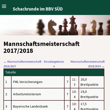
Schachrunde im BBV SÜD
Mannschaftsmeisterschaft
2017/2018
←
Mannschaftsmeisterschaft
Einzelergebniss
Mannschaftsmeisterschaft
2016/2017
e
2018/2019
→
Tabelle
11 :
20,0
1
FML Versicherungen
7
3
Brettpunkte
10 :
19,0
2
Arbeitsministerium
7
4
Brettpunkte
10 :
17,5
3
Bayerische Landesbank
7
4
Brettpunkte