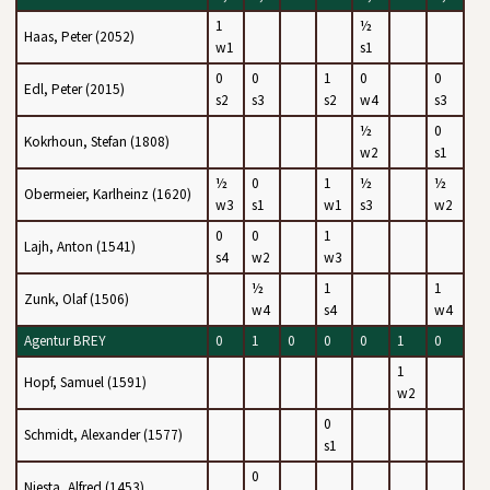
1
½
Haas, Peter (2052)
w1
s1
0
0
1
0
0
Edl, Peter (2015)
s2
s3
s2
w4
s3
½
0
Kokrhoun, Stefan (1808)
w2
s1
½
0
1
½
½
Obermeier, Karlheinz (1620)
w3
s1
w1
s3
w2
0
0
1
Lajh, Anton (1541)
s4
w2
w3
½
1
1
Zunk, Olaf (1506)
w4
s4
w4
Agentur BREY
0
1
0
0
0
1
0
1
Hopf, Samuel (1591)
w2
0
Schmidt, Alexander (1577)
s1
0
Niesta, Alfred (1453)