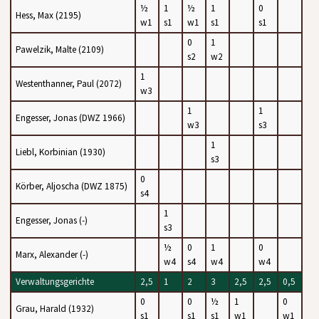
½
1
½
1
0
Hess, Max (2195)
w1
s1
w1
s1
s1
0
1
Pawelzik, Malte (2109)
s2
w2
1
Westenthanner, Paul (2072)
w3
1
1
Engesser, Jonas (DWZ 1966)
w3
s3
1
Liebl, Korbinian (1930)
s3
0
Körber, Aljoscha (DWZ 1875)
s4
1
Engesser, Jonas (-)
s3
½
0
1
0
Marx, Alexander (-)
w4
s4
w4
w4
Verwaltungsgerichte
2,5
1
2
3
2,5
2,5
0,5
0
0
½
1
0
Grau, Harald (1932)
s1
s1
s1
w1
w1