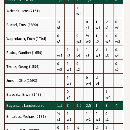
1
Weichelt, Jens (2161)
w1
½
0
1
½
0
Buckel, Ernst (1890)
s1
s1
w1
s1
w1
0
0
½
1
+
0
Wagenlader, Erich (1704)
s3
w3
w2
s2
w2
w3
1
1
1
1
½
1
0
Pudor, Gunther (1659)
w4
s2
s4
s3
w3
s3
s4
0
1
0
0
Tkocz, Georg (1596)
w2
w1
s2
s2
1
0
½
Simon, Otto (1593)
w3
w4
s4
0
1
Blaschke, Erwin (1488)
s4
w4
Bayerische Landesbank
1,5
3
2,5
2,5
1
3
4
½
1
1
0
0
Bintakies, Michael (2131)
s1
w1
w1
w1
s1
0
1
½
½
1