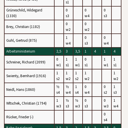
s1
Grüneschild, Hildegard
0
0
0
(1330)
s3
w4
s3
0
0
Brey, Christian (1182)
w2
w2
1
0
0
Guhl, Gertrud (875)
w4
s3
w4
Arbeitsministerium
2,5
3
3,5
1
4
1
4
0
1
1
0
1
1
Schreiner, Richard (2099)
w1
s1
w1
s1
w1
s1
1
1
1
1
1
Swienty, Bernhard (1916)
s2
w2
s2
w2
w2
½
½
1
0
0
1
Neidl, Hans (1860)
s4
w4
s4
w4
s2
s3
1
½
½
0
0
1
Wltschek, Christian (1794)
w3
s3
w3
s3
w3
w4
0
Rücker, Frieder (-)
s4
Bahn Sozialwerk
1,5
3
2
1,5
3
3,5
0