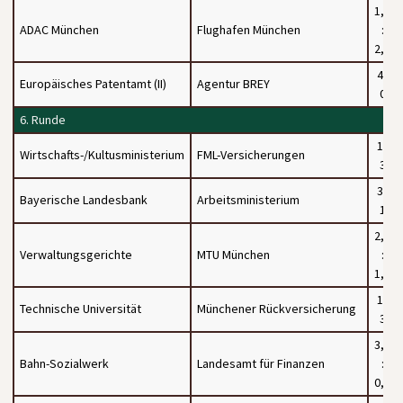
1,5
ADAC München
Flughafen München
:
2,5
4 :
Europäisches Patentamt (II)
Agentur BREY
0
6. Runde
1 :
Wirtschafts-/Kultusministerium
FML-Versicherungen
3
3 :
Bayerische Landesbank
Arbeitsministerium
1
2,5
Verwaltungsgerichte
MTU München
:
1,5
1 :
Technische Universität
Münchener Rückversicherung
3
3,5
Bahn-Sozialwerk
Landesamt für Finanzen
:
0,5