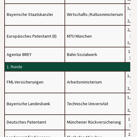
1,5
Bayerische Staatskanzlei
Wirtschafts-/Kultusministerium
:
2,5
2,5
Europäisches Patentamt (II)
MTU München
:
1,5
1 :
Agentur BREY
Bahn-Sozialwerk
3
1. Runde
1,5
FML-Versicherungen
Arbeitsministerium
:
2,5
1,5
Bayerische Landesbank
Technische Universität
:
2,5
1 :
Deutsches Patentamt
Münchener Rückversicherung
3
2 :