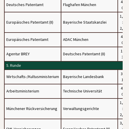
4 :
Deutsches Patentamt
Flughafen München
0
1,5
Europäisches Patentamt (II)
Bayerische Staatskanzlei
:
2,5
4 :
Europäisches Patentamt
ADAC München
0
1 :
Agentur BREY
Deutsches Patentamt (II)
3
5. Runde
3 :
Wirtschafts-/Kultusministerium
Bayerische Landesbank
1
4 :
Arbeitsministerium
Technische Universität
0
1,5
Münchener Rückversicherung
Verwaltungsgerichte
:
2,5
3,5
FML-Versicherungen
Europäisches Patentamt (II)
: