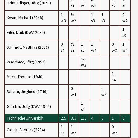
Heimerdinger, Jörg (2058)
s1
w1
w2
s2
s1
1
½
1
1
0
Kwan, Michael (2048)
w3
w2
s3
s3
w2
1
Erler, Mark (DWZ 2035)
s3
0
½
1
1
0
1
Schmidt, Matthias (2006)
s4
s3
s2
w4
w3
w4
½
Wiendieck, Jörg (1954)
w3
1
Mack, Thomas (1940)
s4
0
0
Scherm, Siegfried (1746)
w4
w4
1
Günther, Jörg (DWZ 1904)
s4
Technische Universität
2,5
3,5
1,5
4
0
1
0
1
1
0
Ciolek, Andreas (2294)
s2
w2
w2