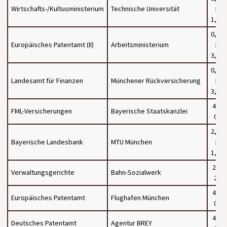
Wirtschafts-/Kultusministerium
Technische Universität
:
1,5
0,5
Europäisches Patentamt (II)
Arbeitsministerium
:
3,5
0,5
Landesamt für Finanzen
Münchener Rückversicherung
:
3,5
4 :
FML-Versicherungen
Bayerische Staatskanzlei
0
2,5
Bayerische Landesbank
MTU München
:
1,5
2 :
Verwaltungsgerichte
Bahn-Sozialwerk
2
4 :
Europäisches Patentamt
Flughafen München
0
4 :
Deutsches Patentamt
Agentur BREY