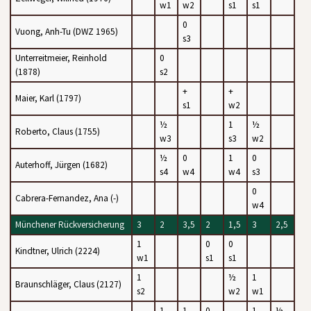
w1
w2
s1
s1
0
Vuong, Anh-Tu (DWZ 1965)
s3
Unterreitmeier, Reinhold
0
(1878)
s2
+
+
Maier, Karl (1797)
s1
w2
½
1
½
Roberto, Claus (1755)
w3
s3
w2
½
0
1
0
Auterhoff, Jürgen (1682)
s4
w4
w4
s3
0
Cabrera-Fernandez, Ana (-)
w4
Münchener Rückversicherung
3
2
3,5
2
1,5
3
2,5
1
0
0
Kindtner, Ulrich (2224)
w1
s1
s1
1
½
1
Braunschläger, Claus (2127)
s2
w2
w1
1
1
0
1
½