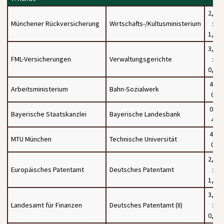
2,5
Münchener Rückversicherung
Wirtschafts-/Kultusministerium
:
1,5
3,5
FML-Versicherungen
Verwaltungsgerichte
:
0,5
4 :
Arbeitsministerium
Bahn-Sozialwerk
0
0 :
Bayerische Staatskanzlei
Bayerische Landesbank
4
4 :
MTU München
Technische Universität
0
2,5
Europäisches Patentamt
Deutsches Patentamt
:
1,5
3,5
Landesamt für Finanzen
Deutsches Patentamt (II)
:
0,5