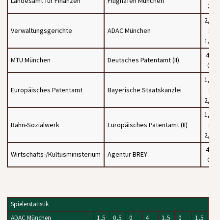
Landesamt für Finanzen
Flughafen München
2
2,5
Verwaltungsgerichte
ADAC München
:
1,5
4 :
MTU München
Deutsches Patentamt (II)
0
1,5
Europäisches Patentamt
Bayerische Staatskanzlei
:
2,5
1,5
Bahn-Sozialwerk
Europäisches Patentamt (II)
:
2,5
4 :
Wirtschafts-/Kultusministerium
Agentur BREY
0
Spielerstatistik
ADAC München
1,5
0,5
0
4
1,5
0
1,5