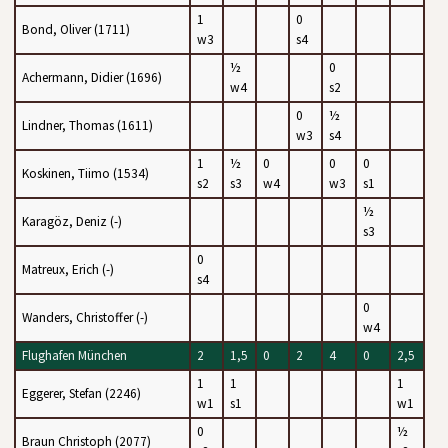
1
0
Bond, Oliver (1711)
w3
s4
½
0
Achermann, Didier (1696)
w4
s2
0
½
Lindner, Thomas (1611)
w3
s4
1
½
0
0
0
Koskinen, Tiimo (1534)
s2
s3
w4
w3
s1
½
Karagöz, Deniz (-)
s3
0
Matreux, Erich (-)
s4
0
Wanders, Christoffer (-)
w4
Flughafen München
2
1,5
0
2
4
0
2,5
1
1
1
Eggerer, Stefan (2246)
w1
s1
w1
0
½
Braun Christoph (2077)