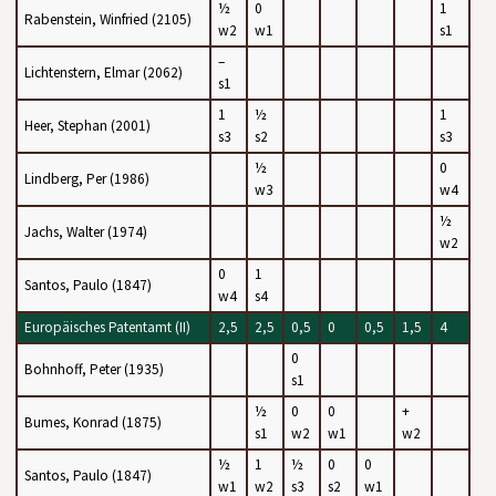
½
0
1
Rabenstein, Winfried (2105)
w2
w1
s1
–
Lichtenstern, Elmar (2062)
s1
1
½
1
Heer, Stephan (2001)
s3
s2
s3
½
0
Lindberg, Per (1986)
w3
w4
½
Jachs, Walter (1974)
w2
0
1
Santos, Paulo (1847)
w4
s4
Europäisches Patentamt (II)
2,5
2,5
0,5
0
0,5
1,5
4
0
Bohnhoff, Peter (1935)
s1
½
0
0
+
Bumes, Konrad (1875)
s1
w2
w1
w2
½
1
½
0
0
Santos, Paulo (1847)
w1
w2
s3
s2
w1