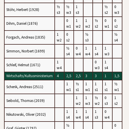
½
½
1
½
0
Stöhr, Herbert (1928)
s3
w3
s3
s2
w3
0
1
1
½
0
0
Dihm, Daniel (1876)
w1
w2
w2
s2
w1
s2
1
0
½
½
Forgach, Andreas (1835)
w2
s2
s3
s4
½
0
1
1
1
Simmon, Norbert (1699)
s4
w4
w4
s4
w3
1
0
1
Schleif, Helmut (1671)
w4
w3
s4
Wirtschafts/Kultusministerium
4
2,5
2,5
3
3
1
1,5
1
½
1
1
1
½
Schenk, Andreas (2511)
w1
s1
w1
s1
s1
w1
1
1
½
0
1
Seibold, Thomas (2039)
w2
w3
w2
s3
s2
1
1
1
1
0
Nikutowski, Oliver (2032)
s4
w4
s4
s3
w4
½
0
Graf, Günter (1797)