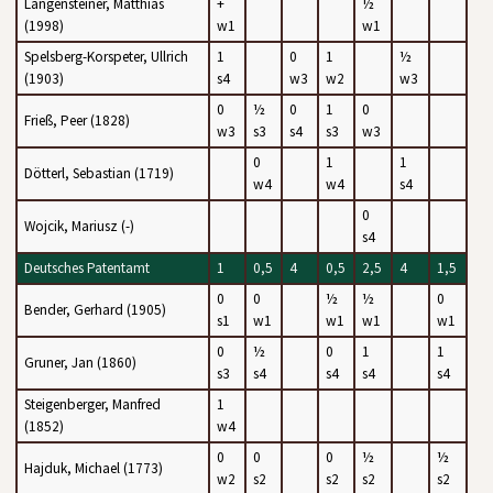
Langensteiner, Matthias
+
½
(1998)
w1
w1
Spelsberg-Korspeter, Ullrich
1
0
1
½
(1903)
s4
w3
w2
w3
0
½
0
1
0
Frieß, Peer (1828)
w3
s3
s4
s3
w3
0
1
1
Dötterl, Sebastian (1719)
w4
w4
s4
0
Wojcik, Mariusz (-)
s4
Deutsches Patentamt
1
0,5
4
0,5
2,5
4
1,5
0
0
½
½
0
Bender, Gerhard (1905)
s1
w1
w1
w1
w1
0
½
0
1
1
Gruner, Jan (1860)
s3
s4
s4
s4
s4
Steigenberger, Manfred
1
(1852)
w4
0
0
0
½
½
Hajduk, Michael (1773)
w2
s2
s2
s2
s2