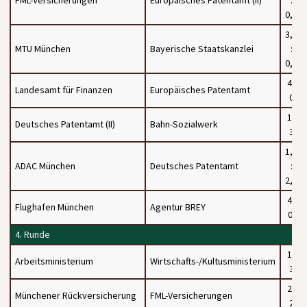
0,5
3,5
MTU München
Bayerische Staatskanzlei
:
0,5
4 :
Landesamt für Finanzen
Europäisches Patentamt
0
1 :
Deutsches Patentamt (II)
Bahn-Sozialwerk
3
1,5
ADAC München
Deutsches Patentamt
:
2,5
4 :
Flughafen München
Agentur BREY
0.
4. Runde
1 :
Arbeitsministerium
Wirtschafts-/Kultusministerium
3
2 :
Münchener Rückversicherung
FML-Versicherungen
2