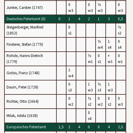
0
0
½
0
Junker, Carsten (1747)
w3
w3
w3
w3
Deutsches Patentamt (II)
0
1
4
2
1
3
0,5
Steigenberger, Manfred
0
½
(1852)
s1
s2
½
1
0
Finsterer, Stefan (1779)
w4
s4
s4
Rohde, Hanns-Dietrich
½
0
+
0
(1779)
w1
s1
w1
w1
1
Gotsis, Franz (1748)
w4
0
1
½
1
Daum, Peter (1728)
s3
w3
s3
w3
0
½
0
0
0
Richter, Otto (1664)
w2
s2
w2
s2
w3
0
Milak, Adela (1638)
s4
Europäisches Patentamt
1,5
2
4
0
0
4
2,5