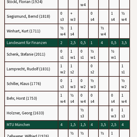
Stöckl, Florian (1924)
w4
0
+
0
1
½
Siegismund, Bernd (1818)
s3
w3
s4
s4
w4
½
1
½
Winhart, Kurt (1711)
w4
s4
w4
Landesamt für Finanzen
2
2,5
0,5
1
4
0,5
3,5
0
1
0
½
½
Schenk, Stefanie (2011)
s1
w1
s1
w1
w1
1
1
0
1
Lamprecht, Rudolf (1831)
w2
s2
s2
s1
0
1
0
½
½
Schiller, Klaus (1776)
s3
w3
w2
w3
w2
1
½
0
0
0
1
Behr, Horst (1753)
w4
s4
w4
s4
s4
w4
½
0
1
Holzner, Georg (1633)
s3
w3
s3
MTU München
4
1,5
1,5
4
3,5
2,5
4
½
½
½
1
Zellweger, Wilfried (1976)