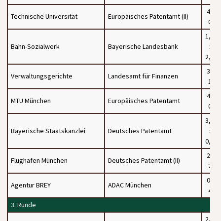
4 :
Technische Universität
Europäisches Patentamt (II)
0
1,5
Bahn-Sozialwerk
Bayerische Landesbank
:
2,5
3 :
Verwaltungsgerichte
Landesamt für Finanzen
1
4 :
MTU München
Europäisches Patentamt
0
3,5
Bayerische Staatskanzlei
Deutsches Patentamt
:
0,5
2 :
Flughafen München
Deutsches Patentamt (II)
2
0 :
Agentur BREY
ADAC München
4
3. Runde
2,5