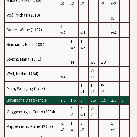
Ankerst, Milka (2089)
s3
s2
s2
s2
w2
1
Voß, Michael (2019)
s3
0
–
1
Daurer, Walter (1902)
w2
w1
w4
1
1
Reichardt, Peter (1894)
w3
w3
0
0
0
Specht, Maria (1871)
s4
w3
w3
1
½
Wolf, Martin (1764)
w4
s2
1
1
½
Meier, Wolfgang (1724)
s4
s4
s4
Bayerische Staatskanzlei
2,5
1,5
0
3,5
0,5
2,5
0
0
0
½
Guggenberger, Guido (2034)
s1
w1
s1
½
1
0
1
Pappenheim, Rainer (2029)
s2
w2
s2
w1