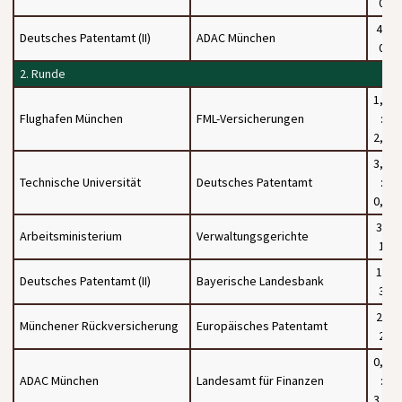
0
4 :
Deutsches Patentamt (II)
ADAC München
0
2. Runde
1,5
Flughafen München
FML-Versicherungen
:
2,5
3,5
Technische Universität
Deutsches Patentamt
:
0,5
3 :
Arbeitsministerium
Verwaltungsgerichte
1
1 :
Deutsches Patentamt (II)
Bayerische Landesbank
3
2 :
Münchener Rückversicherung
Europäisches Patentamt
2
0,5
ADAC München
Landesamt für Finanzen
:
3,5