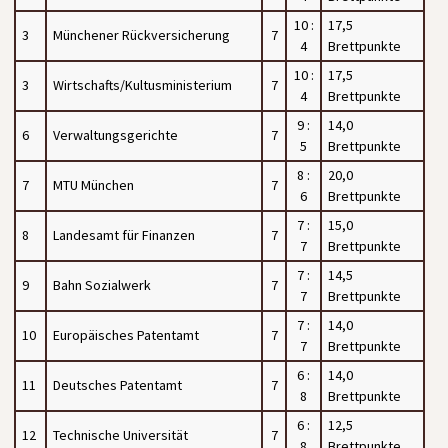
10 :
17,5
3
Münchener Rückversicherung
7
4
Brettpunkte
10 :
17,5
3
Wirtschafts/Kultusministerium
7
4
Brettpunkte
9 :
14,0
6
Verwaltungsgerichte
7
5
Brettpunkte
8 :
20,0
7
MTU München
7
6
Brettpunkte
7 :
15,0
8
Landesamt für Finanzen
7
7
Brettpunkte
7 :
14,5
9
Bahn Sozialwerk
7
7
Brettpunkte
7 :
14,0
10
Europäisches Patentamt
7
7
Brettpunkte
6 :
14,0
11
Deutsches Patentamt
7
8
Brettpunkte
6 :
12,5
12
Technische Universität
7
8
Brettpunkte