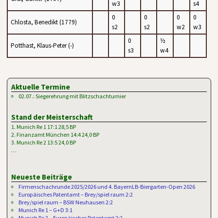
w3
s4
0
0
0
0
Chlosta, Benedikt (1779)
s2
s2
w2
w3
0
½
Potthast, Klaus-Peter (-)
s3
w4
Aktuelle Termine
02.07.: Siegerehrung mit Blitzschachturnier
Stand der Meisterschaft
1. Munich Re 1 17:1 28,5 BP
2. Finanzamt München 14:4 24,0 BP
3. Munich Re 2 13:5 24,0 BP
…
Neueste Beiträge
Firmenschachrunde 2025/2026 und 4. BayernLB-Biergarten-Open 2026
Europäisches Patentamt – Brey/spiel raum 2:2
Brey/spiel raum – BSW Neuhausen 2:2
Munich Re 1 – G+D 3:1
Munich Re 2 – Europäisches Patentamt 2:2