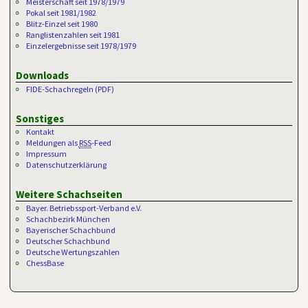
Meisterschaft seit 1978/1979
Pokal seit 1981/1982
Blitz-Einzel seit 1980
Ranglistenzahlen seit 1981
Einzelergebnisse seit 1978/1979
Downloads
FIDE-Schachregeln (PDF)
Sonstiges
Kontakt
Meldungen als
RSS
-Feed
Impressum
Datenschutzerklärung
Weitere Schachseiten
Bayer. Betriebssport-Verband e.V.
Schachbezirk München
Bayerischer Schachbund
Deutscher Schachbund
Deutsche Wertungszahlen
ChessBase