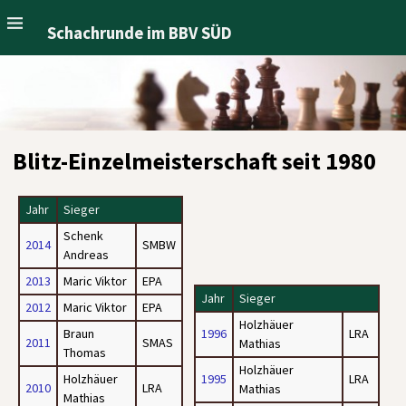
Schachrunde im BBV SÜD
Blitz-Einzelmeisterschaft seit 1980
Jahr
Sieger
Schenk
2014
SMBW
Andreas
2013
Maric Viktor
EPA
Jahr
Sieger
2012
Maric Viktor
EPA
Holzhäuer
Braun
1996
LRA
2011
SMAS
Mathias
Thomas
Holzhäuer
Holzhäuer
1995
LRA
2010
LRA
Mathias
Mathias