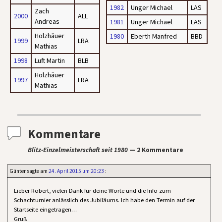
1982
Unger Michael
LAS
Zach
2000
ALL
Andreas
1981
Unger Michael
LAS
Holzhäuer
1980
Eberth Manfred
BBD
1999
LRA
Mathias
1998
Luft Martin
BLB
Holzhäuer
1997
LRA
Mathias
Kommentare
Blitz-Einzelmeisterschaft seit 1980
— 2 Kommentare
Günter
sagte am
24. April 2015 um 20:23
:
Lieber Robert, vielen Dank für deine Worte und die Info zum
Schachturnier anlässlich des Jubiläums. Ich habe den Termin auf der
Startseite eingetragen…
Gruß