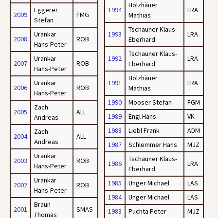
Holzhäuer
Eggerer
1994
LRA
2009
FMG
Mathias
Stefan
Tschauner Klaus-
Urankar
1993
LRA
2008
ROB
Eberhard
Hans-Peter
Tschauner Klaus-
Urankar
1992
LRA
2007
ROB
Eberhard
Hans-Peter
Holzhäuer
Urankar
1991
LRA
2006
ROB
Mathias
Hans-Peter
1990
Mooser Stefan
FGM
Zach
2005
ALL
1989
Engl Hans
VK
Andreas
1988
Liebl Frank
ADM
Zach
2004
ALL
Andreas
1987
Schlemmer Hans
MJZ
Urankar
Tschauner Klaus-
2003
ROB
1986
LRA
Hans-Peter
Eberhard
Urankar
1985
Unger Michael
LAS
2002
ROB
Hans-Peter
1984
Unger Michael
LAS
Braun
2001
SMAS
1983
Puchta Peter
MJZ
Thomas