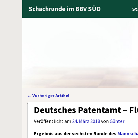
Schachrunde im BBV SÜD
St
←
Vorheriger Artikel
Artikelnavigation
Deutsches Patentamt – F
Veröffentlicht am
24. März 2018
von
Günter
Ergebnis aus der sechsten Runde des
Mannscha