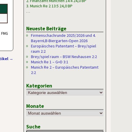
2. Finanzamt München 14:4 24,0 BP
3. Munich Re 2 13:5 24,0 BP
…
Neueste Beiträge
, FMG
Firmenschachrunde 2025/2026 und 4.
BayernLB-Biergarten-Open 2026
Europäisches Patentamt – Brey/spiel
raum 2:2
Brey/spiel raum – BSW Neuhausen 2:2
tikel
→
Munich Re 1 – G+D 3:1
Munich Re 2 – Europäisches Patentamt
2:2
Kategorien
Monate
Suche