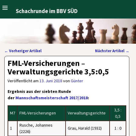
Schachrunde im BBV SÜD
←
Vorheriger Artikel
Nächster Artikel
→
Artikelnavigation
FML-Versicherungen –
Verwaltungsgerichte 3,5:0,5
Veröffentlicht am
13. Juni 2018
von
Günter
Ergebnis aus der siebten Runde
der
Mannschaftsmeisterschaft 2017/2018
:
3,5 :
M7
FML-Versicherungen
Verwaltungsgerichte
0,5
Rusche, Johannes
1
Grau, Harald (1932)
1 : 0
(2226)