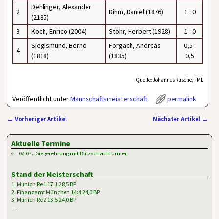
Dehlinger, Alexander
2
Dihm, Daniel (1876)
1 : 0
(2185)
3
Koch, Enrico (2004)
Stöhr, Herbert (1928)
1 : 0
Siegismund, Bernd
Forgach, Andreas
0,5 :
4
(1818)
(1835)
0,5
Quelle: Johannes Rusche, FML
Veröffentlicht unter
Mannschaftsmeisterschaft
permalink
←
Vorheriger Artikel
Nächster Artikel
→
Artikelnavigation
Aktuelle Termine
02.07.: Siegerehrung mit Blitzschachturnier
Stand der Meisterschaft
1. Munich Re 1 17:1 28,5 BP
2. Finanzamt München 14:4 24,0 BP
3. Munich Re 2 13:5 24,0 BP
…