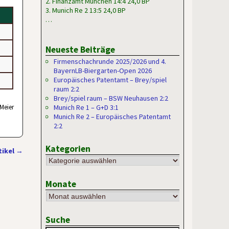
2. Finanzamt München 14:4 24,0 BP
3. Munich Re 2 13:5 24,0 BP
…
Neueste Beiträge
Firmenschachrunde 2025/2026 und 4.
BayernLB-Biergarten-Open 2026
Europäisches Patentamt – Brey/spiel
raum 2:2
Brey/spiel raum – BSW Neuhausen 2:2
Meier
Munich Re 1 – G+D 3:1
Munich Re 2 – Europäisches Patentamt
2:2
Kategorien
tikel
→
Monate
Suche