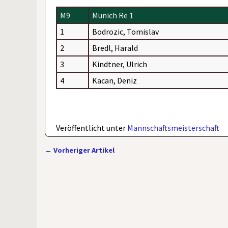
M9
Munich Re 1
1
Bodrozic, Tomislav
2
Bredl, Harald
3
Kindtner, Ulrich
4
Kacan, Deniz
Veröffentlicht unter
Mannschaftsmeisterschaft
←
Vorheriger Artikel
Artikelnavigation