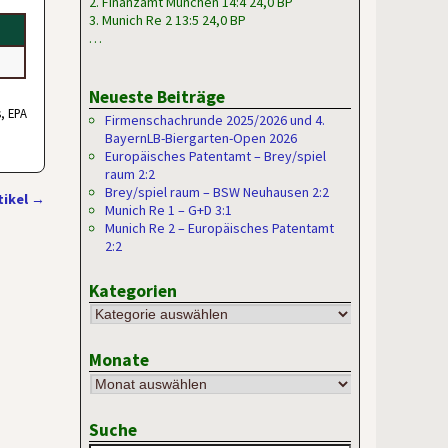
2. Finanzamt München 14:4 24,0 BP
3. Munich Re 2 13:5 24,0 BP
…
Neueste Beiträge
, EPA
Firmenschachrunde 2025/2026 und 4.
BayernLB-Biergarten-Open 2026
Europäisches Patentamt – Brey/spiel
raum 2:2
Brey/spiel raum – BSW Neuhausen 2:2
tikel
→
Munich Re 1 – G+D 3:1
Munich Re 2 – Europäisches Patentamt
2:2
Kategorien
Monate
Suche