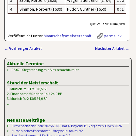
3
Stöhr, Herbert (1928)
Wagenlader, Erich (1704)
1 : 0
4
Simmon, Norbert (1699)
Pudor, Gunther (1659)
0 : 1
Quelle: Daniel Dihm, VWG
Veröffentlicht unter
Mannschaftsmeisterschaft
permalink
←
Vorheriger Artikel
Nächster Artikel
→
Artikelnavigation
Aktuelle Termine
02.07.: Siegerehrung mit Blitzschachturnier
Stand der Meisterschaft
1. Munich Re 1 17:1 28,5 BP
2. Finanzamt München 14:4 24,0 BP
3. Munich Re 2 13:5 24,0 BP
…
Neueste Beiträge
Firmenschachrunde 2025/2026 und 4. BayernLB-Biergarten-Open 2026
Europäisches Patentamt – Brey/spiel raum 2:2
Brey/spiel raum – BSW Neuhausen 2:2