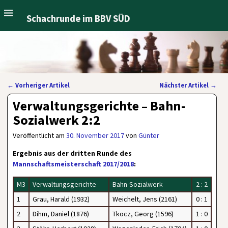
Schachrunde im BBV SÜD
←
Vorheriger Artikel
Nächster Artikel
→
Artikelnavigation
Verwaltungsgerichte – Bahn-
Sozialwerk 2:2
Veröffentlicht am
30. November 2017
von
Günter
Ergebnis aus der dritten Runde des
Mannschaftsmeisterschaft 2017/2018
:
M3
Verwaltungsgerichte
Bahn-Sozialwerk
2 : 2
1
Grau, Harald (1932)
Weichelt, Jens (2161)
0 : 1
2
Dihm, Daniel (1876)
Tkocz, Georg (1596)
1 : 0