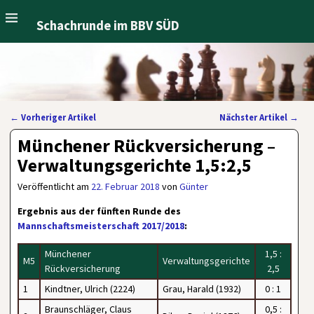
Schachrunde im BBV SÜD
←
Vorheriger Artikel
Nächster Artikel
→
Artikelnavigation
Münchener Rückversicherung –
Verwaltungsgerichte 1,5:2,5
Veröffentlicht am
22. Februar 2018
von
Günter
Ergebnis aus der fünften Runde des
Mannschaftsmeisterschaft 2017/2018
:
Münchener
1,5 :
M5
Verwaltungsgerichte
Rückversicherung
2,5
1
Kindtner, Ulrich (2224)
Grau, Harald (1932)
0 : 1
Braunschläger, Claus
0,5 :