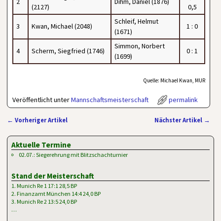
2
Dihm, Daniel (1876)
(2127)
0,5
Schleif, Helmut
3
Kwan, Michael (2048)
1 : 0
(1671)
Simmon, Norbert
4
Scherm, Siegfried (1746)
0 : 1
(1699)
Quelle: Michael Kwan, MUR
Veröffentlicht unter
Mannschaftsmeisterschaft
permalink
←
Vorheriger Artikel
Nächster Artikel
→
Artikelnavigation
Aktuelle Termine
02.07.: Siegerehrung mit Blitzschachturnier
Stand der Meisterschaft
1. Munich Re 1 17:1 28,5 BP
2. Finanzamt München 14:4 24,0 BP
3. Munich Re 2 13:5 24,0 BP
…