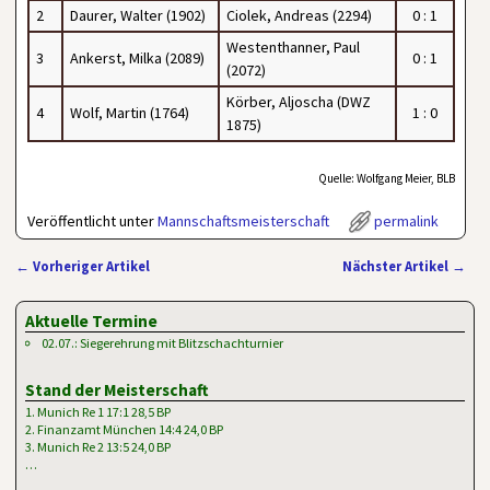
2
Daurer, Walter (1902)
Ciolek, Andreas (2294)
0 : 1
Westenthanner, Paul
3
Ankerst, Milka (2089)
0 : 1
(2072)
Körber, Aljoscha (DWZ
4
Wolf, Martin (1764)
1 : 0
1875)
Quelle: Wolfgang Meier, BLB
Veröffentlicht unter
Mannschaftsmeisterschaft
permalink
←
Vorheriger Artikel
Nächster Artikel
→
Artikelnavigation
Aktuelle Termine
02.07.: Siegerehrung mit Blitzschachturnier
Stand der Meisterschaft
1. Munich Re 1 17:1 28,5 BP
2. Finanzamt München 14:4 24,0 BP
3. Munich Re 2 13:5 24,0 BP
…