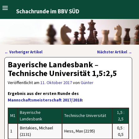
Schachrunde im BBV SÜD
←
Vorheriger Artikel
Nächster Artikel
→
Artikelnavigation
Bayerische Landesbank –
Technische Universität 1,5:2,5
Veröffentlicht am
11. Oktober 2017
von
Günter
Ergebnis aus der ersten Runde des
Mannschaftsmeisterschaft 2017/2018
:
Bayerische
1,5 :
M1
Technische Universität
Landesbank
2,5
Bintakies, Michael
0,5 :
1
Hess, Max (2195)
(2131)
0,5