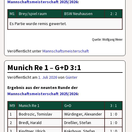
Mannschaftsmeisterschaft 2025/2026
:
M1
Brey/spiel raum
BSW Neuhausen
2 : 2
Es Partie wurde remis gewertet.
Quelle: Wolfgang Meier
Veröffentlicht unter
Mannschaftsmeisterschaft
Munich Re 1 – G+D 3:1
Veröffentlicht am
1. Juli 2026
von
Günter
Ergebnis aus der neunten Runde der
Mannschaftsmeisterschaft 2025/2026
:
M9
Munich Re 1
G+D
3 : 1
1
Bodrozic, Tomislav
Würdinger,
Alexander
1 : 0
2
Bredl, Harald
Dreßler, Stefan
1 : 0
3
Kindtner, Ulrich
Kokrhoun, Stefan
1 : 0