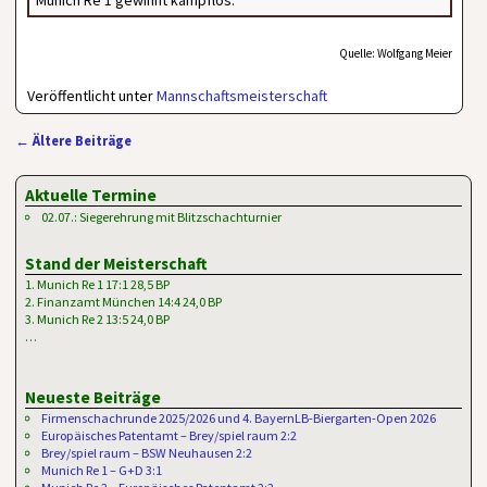
Munich Re 1 gewinnt kampflos.
Quelle: Wolfgang Meier
Veröffentlicht unter
Mannschaftsmeisterschaft
←
Ältere Beiträge
Artikelnavigation
Aktuelle Termine
02.07.: Siegerehrung mit Blitzschachturnier
Stand der Meisterschaft
1. Munich Re 1 17:1 28,5 BP
2. Finanzamt München 14:4 24,0 BP
3. Munich Re 2 13:5 24,0 BP
…
Neueste Beiträge
Firmenschachrunde 2025/2026 und 4. BayernLB-Biergarten-Open 2026
Europäisches Patentamt – Brey/spiel raum 2:2
Brey/spiel raum – BSW Neuhausen 2:2
Munich Re 1 – G+D 3:1