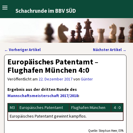
Schachrunde im BBV SÜD
←
Vorheriger Artikel
Nächster Artikel
→
Artikelnavigation
Europäisches Patentamt –
Flughafen München 4:0
Veröffentlicht am
22. Dezember 2017
von
Günter
Ergebnis aus der dritten Runde des
Mannschaftsmeisterschaft 2017/2018
:
M3
Europäisches Patentamt
Flughafen München
4 : 0
Europäisches Patentamt gewinnt kampflos.
Quelle: Stephan Heer, EPA