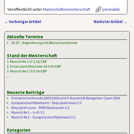
Veröffentlicht unter
Mannschaftsmeisterschaft
permalink
←
Vorheriger Artikel
Nächster Artikel
→
Artikelnavigation
Aktuelle Termine
02.07.: Siegerehrung mit Blitzschachturnier
Stand der Meisterschaft
1. Munich Re 1 17:1 28,5 BP
2. Finanzamt München 14:4 24,0 BP
3. Munich Re 2 13:5 24,0 BP
…
Neueste Beiträge
Firmenschachrunde 2025/2026 und 4. BayernLB-Biergarten-Open 2026
Europäisches Patentamt – Brey/spiel raum 2:2
Brey/spiel raum – BSW Neuhausen 2:2
Munich Re 1 – G+D 3:1
Munich Re 2 – Europäisches Patentamt 2:2
Kategorien