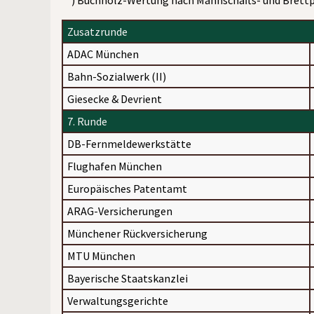
**) Buchholz-Wertung nach Mannschafts- und Brett
Zusatzrunde
ADAC München
Bahn-Sozialwerk (II)
Giesecke & Devrient
7. Runde
DB-Fernmeldewerkstätte
Flughafen München
Europäisches Patentamt
ARAG-Versicherungen
Münchener Rückversicherung
MTU München
Bayerische Staatskanzlei
Verwaltungsgerichte