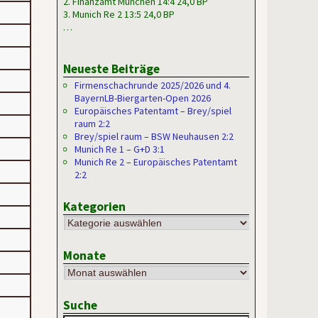
2. Finanzamt München 14:4 24,0 BP
3. Munich Re 2 13:5 24,0 BP
…
Neueste Beiträge
Firmenschachrunde 2025/2026 und 4.
BayernLB-Biergarten-Open 2026
Europäisches Patentamt – Brey/spiel
raum 2:2
Brey/spiel raum – BSW Neuhausen 2:2
Munich Re 1 – G+D 3:1
Munich Re 2 – Europäisches Patentamt
2:2
Kategorien
Monate
Suche