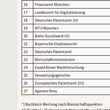
16
Finanzamt München
17
Landesamt für Digitalisierung
18
Deutsches Patentamt (II)
19
MTU München
20
Bahn-Sozialwerk (II)
21
Bayerische Staatskanzlei
22
Deutsches Patentamt
23
Wirtschaftsministerium
24
Ewald Almer Marktforschung
25
Verwaltungsgerichte
26
Europäisches Patentamt (III)
27
Agentur Brey
*) Buchholz-Wertung nach Mannschaftspunkten