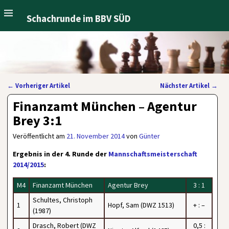
Schachrunde im BBV SÜD
←
Vorheriger Artikel
Nächster Artikel
→
Artikelnavigation
Finanzamt München – Agentur
Brey 3:1
Veröffentlicht am
21. November 2014
von
Günter
Ergebnis in der 4. Runde der
Mannschaftsmeisterschaft
2014/2015
:
M4
Finanzamt München
Agentur Brey
3 : 1
Schultes, Christoph
1
Hopf, Sam (DWZ 1513)
+ : –
(1987)
Drasch, Robert (DWZ
0,5 :