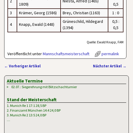
2
Niesta, Alfred (1465)
1809)
0,5
3
Krämer, Georg (1586)
Brey, Christian (1163)
1 : 0
Grüneschild, Hildegard
0,5 :
4
Knapp, Ewald (1448)
(1394)
0,5
Quelle: Ewald Knapp, FAM
Veröffentlicht unter
Mannschaftsmeisterschaft
permalink
←
Vorheriger Artikel
Nächster Artikel
→
Artikelnavigation
Aktuelle Termine
02.07.: Siegerehrung mit Blitzschachturnier
Stand der Meisterschaft
1. Munich Re 1 17:1 28,5 BP
2. Finanzamt München 14:4 24,0 BP
3. Munich Re 2 13:5 24,0 BP
…