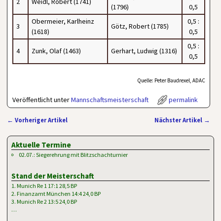
2
Weidl, Robert (1741)
(1796)
0,5
Obermeier, Karlheinz
0,5 :
3
Götz, Robert (1785)
(1618)
0,5
0,5 :
4
Zunk, Olaf (1463)
Gerhart, Ludwig (1316)
0,5
Quelle: Peter Baudrexel, ADAC
Veröffentlicht unter
Mannschaftsmeisterschaft
permalink
←
Vorheriger Artikel
Nächster Artikel
→
Artikelnavigation
Aktuelle Termine
02.07.: Siegerehrung mit Blitzschachturnier
Stand der Meisterschaft
1. Munich Re 1 17:1 28,5 BP
2. Finanzamt München 14:4 24,0 BP
3. Munich Re 2 13:5 24,0 BP
…