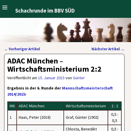
Schachrunde im BBV SÜD
←
Vorheriger Artikel
Nächster Artikel
→
Artikelnavigation
ADAC München –
Wirtschaftsministerium 2:2
Veröffentlicht am
15. Januar 2015
von
Günter
Ergebnis in der 6. Runde der
Mannschaftsmeisterschaft
2014/2015
:
M6
ADAC München
Wirtschaftsministerium
2 : 2
0,5 :
1
Haas, Peter (2018)
Graf, Günter (1902)
0,5
Chlosta, Benedikt
0,5 :