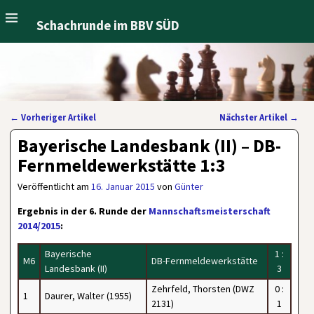
Schachrunde im BBV SÜD
←
Vorheriger Artikel
Nächster Artikel
→
Artikelnavigation
Bayerische Landesbank (II) – DB-
Fernmeldewerkstätte 1:3
Veröffentlicht am
16. Januar 2015
von
Günter
Ergebnis in der 6. Runde der
Mannschaftsmeisterschaft
2014/2015
:
Bayerische
1 :
M6
DB-Fernmeldewerkstätte
Landesbank (II)
3
Zehrfeld, Thorsten (DWZ
0 :
1
Daurer, Walter (1955)
2131)
1