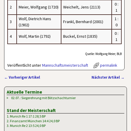
0 :
2
Meier, Wolfgang (1720)
Weichelt, Jens (2113)
1
Wolf, Dietrich Hans
1 :
3
Frankl, Bernhard (2001)
(1902)
0
0 :
4
Wolf, Martin (1792)
Buckel, Ernst (1835)
1
Quelle: Wolfgang Meier, BLB
Veröffentlicht unter
Mannschaftsmeisterschaft
permalink
←
Vorheriger Artikel
Nächster Artikel
→
Artikelnavigation
Aktuelle Termine
02.07.: Siegerehrung mit Blitzschachturnier
Stand der Meisterschaft
1. Munich Re 1 17:1 28,5 BP
2. Finanzamt München 14:4 24,0 BP
3. Munich Re 2 13:5 24,0 BP
…