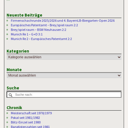
Neueste Beiträge
Firmenschachrunde 2025/2026 und 4. BayernLB-Biergarten-Open 2026
Europäisches Patentamt – Brey/spiel raum 2:2
Brey/spiel raum – BSW Neuhausen 2:2
Munich Re 1 – G+D 3:1
Munich Re 2 – Europäisches Patentamt 2:2
Kategorien
Monate
Suche
Chronik
Meisterschaft seit 1978/1979
Pokal seit 1981/1982
Blitz-Einzel seit 1980
Ranglistenzahlen seit 1981