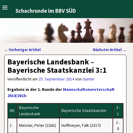
Schachrunde im BBV SÜD
←
Vorheriger Artikel
Nächster Artikel
→
Artikelnavigation
Bayerische Landesbank –
Bayerische Staatskanzlei 3:1
Veröffentlicht am
25. September 2014
von
Günter
Ergebnis in der 1. Runde der
Mannschaftsmeisterschaft
2014/2015
:
Bayerische
3 :
M1
Bayerische Staatskanzlei
Landesbank
1
1 :
1
Meister, Peter (2261)
Hoffmeyer, Falk (2317)
0