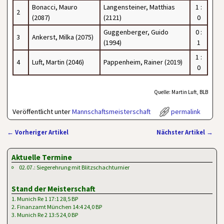
Bonacci, Mauro
Langensteiner, Matthias
1 :
2
(2087)
(2121)
0
Guggenberger, Guido
0 :
3
Ankerst, Milka (2075)
(1994)
1
1 :
4
Luft, Martin (2046)
Pappenheim, Rainer (2019)
0
Quelle: Martin Luft, BLB
Veröffentlicht unter
Mannschaftsmeisterschaft
permalink
←
Vorheriger Artikel
Nächster Artikel
→
Artikelnavigation
Aktuelle Termine
02.07.: Siegerehrung mit Blitzschachturnier
Stand der Meisterschaft
1. Munich Re 1 17:1 28,5 BP
2. Finanzamt München 14:4 24,0 BP
3. Munich Re 2 13:5 24,0 BP
…