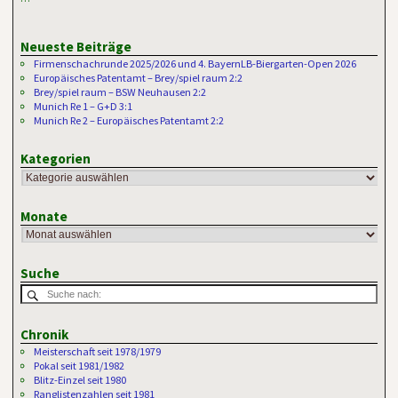
Neueste Beiträge
Firmenschachrunde 2025/2026 und 4. BayernLB-Biergarten-Open 2026
Europäisches Patentamt – Brey/spiel raum 2:2
Brey/spiel raum – BSW Neuhausen 2:2
Munich Re 1 – G+D 3:1
Munich Re 2 – Europäisches Patentamt 2:2
Kategorien
Monate
Suche
Chronik
Meisterschaft seit 1978/1979
Pokal seit 1981/1982
Blitz-Einzel seit 1980
Ranglistenzahlen seit 1981