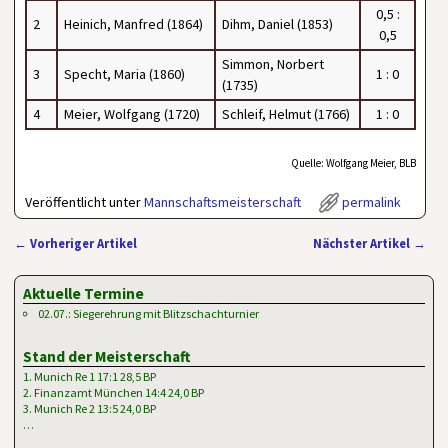
0,5 :
2
Heinich, Manfred (1864)
Dihm, Daniel (1853)
0,5
Simmon, Norbert
3
Specht, Maria (1860)
1 : 0
(1735)
4
Meier, Wolfgang (1720)
Schleif, Helmut (1766)
1 : 0
Quelle: Wolfgang Meier, BLB
Veröffentlicht unter
Mannschaftsmeisterschaft
permalink
←
Vorheriger Artikel
Nächster Artikel
→
Artikelnavigation
Aktuelle Termine
02.07.: Siegerehrung mit Blitzschachturnier
Stand der Meisterschaft
1. Munich Re 1 17:1 28,5 BP
2. Finanzamt München 14:4 24,0 BP
3. Munich Re 2 13:5 24,0 BP
…