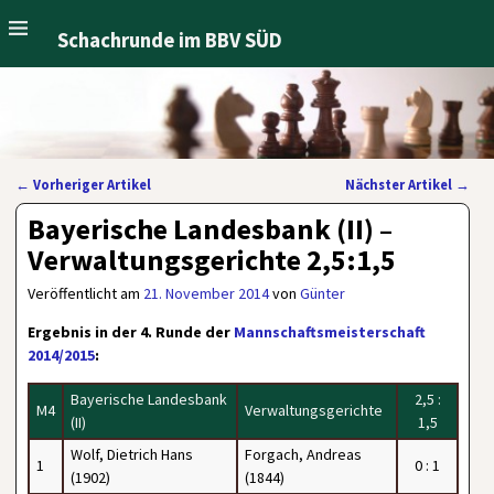
Schachrunde im BBV SÜD
←
Vorheriger Artikel
Nächster Artikel
→
Artikelnavigation
Bayerische Landesbank (II) –
Verwaltungsgerichte 2,5:1,5
Veröffentlicht am
21. November 2014
von
Günter
Ergebnis in der 4. Runde der
Mannschaftsmeisterschaft
2014/2015
:
Bayerische Landesbank
2,5 :
M4
Verwaltungsgerichte
(II)
1,5
Wolf, Dietrich Hans
Forgach, Andreas
1
0 : 1
(1902)
(1844)