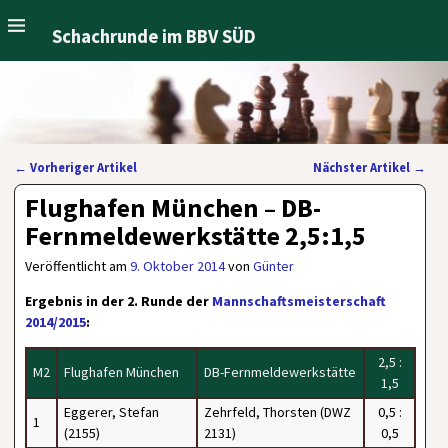
Schachrunde im BBV SÜD
←
Vorheriger Artikel
Nächster Artikel
→
Artikelnavigation
Flughafen München – DB-
Fernmeldewerkstätte 2,5:1,5
Veröffentlicht am
9. Oktober 2014
von
Günter
Ergebnis in der 2. Runde der
Mannschaftsmeisterschaft
2014/2015
:
2,5 :
M2
Flughafen München
DB-Fernmeldewerkstätte
1,5
Eggerer, Stefan
Zehrfeld, Thorsten (DWZ
0,5 :
1
(2155)
2131)
0,5