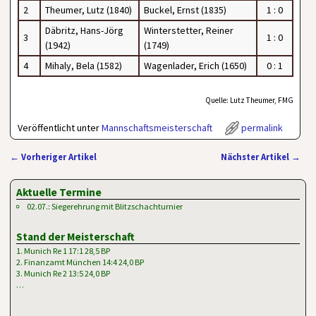
2
Theumer, Lutz (1840)
Buckel, Ernst (1835)
1 : 0
Däbritz, Hans-Jörg
Winterstetter, Reiner
3
1 : 0
(1942)
(1749)
4
Mihaly, Bela (1582)
Wagenlader, Erich (1650)
0 : 1
Quelle: Lutz Theumer, FMG
Veröffentlicht unter
Mannschaftsmeisterschaft
permalink
←
Vorheriger Artikel
Nächster Artikel
→
Artikelnavigation
Aktuelle Termine
02.07.: Siegerehrung mit Blitzschachturnier
Stand der Meisterschaft
1. Munich Re 1 17:1 28,5 BP
2. Finanzamt München 14:4 24,0 BP
3. Munich Re 2 13:5 24,0 BP
…