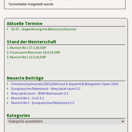
Turnierleiter mitgeteilt würde
Aktuelle Termine
02.07.: Siegerehrung mit Blitzschachturnier
Stand der Meisterschaft
1. Munich Re 1 17:1 28,5 BP
2. Finanzamt München 14:4 24,0 BP
3. Munich Re 2 13:5 24,0 BP
…
Neueste Beiträge
Firmenschachrunde 2025/2026 und 4. BayernLB-Biergarten-Open 2026
Europäisches Patentamt – Brey/spiel raum 2:2
Brey/spiel raum – BSW Neuhausen 2:2
Munich Re 1 – G+D 3:1
Munich Re 2 – Europäisches Patentamt 2:2
Kategorien