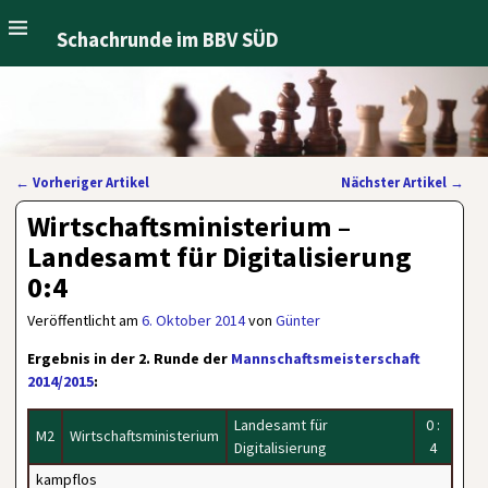
Schachrunde im BBV SÜD
←
Vorheriger Artikel
Nächster Artikel
→
Artikelnavigation
Wirtschaftsministerium –
Landesamt für Digitalisierung
0:4
Veröffentlicht am
6. Oktober 2014
von
Günter
Ergebnis in der 2. Runde der
Mannschaftsmeisterschaft
2014/2015
:
Landesamt für
0 :
M2
Wirtschaftsministerium
Digitalisierung
4
kampflos