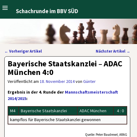
Schachrunde im BBV SÜD
←
Vorheriger Artikel
Nächster Artikel
→
Artikelnavigation
Bayerische Staatskanzlei – ADAC
München 4:0
Veröffentlicht am
18. November 2014
von
Günter
Ergebnis in der 4. Runde der
Mannschaftsmeisterschaft
2014/2015
:
M4
Bayerische Staatskanzlei
ADAC München
4 : 0
kampflos für Bayerische Staatskanzlei gewonnen
Quelle: Peter Baudrexel, ARAG