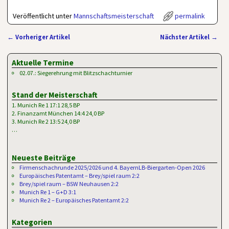
Veröffentlicht unter
Mannschaftsmeisterschaft
permalink
←
Vorheriger Artikel
Nächster Artikel
→
Artikelnavigation
Aktuelle Termine
02.07.: Siegerehrung mit Blitzschachturnier
Stand der Meisterschaft
1. Munich Re 1 17:1 28,5 BP
2. Finanzamt München 14:4 24,0 BP
3. Munich Re 2 13:5 24,0 BP
…
Neueste Beiträge
Firmenschachrunde 2025/2026 und 4. BayernLB-Biergarten-Open 2026
Europäisches Patentamt – Brey/spiel raum 2:2
Brey/spiel raum – BSW Neuhausen 2:2
Munich Re 1 – G+D 3:1
Munich Re 2 – Europäisches Patentamt 2:2
Kategorien