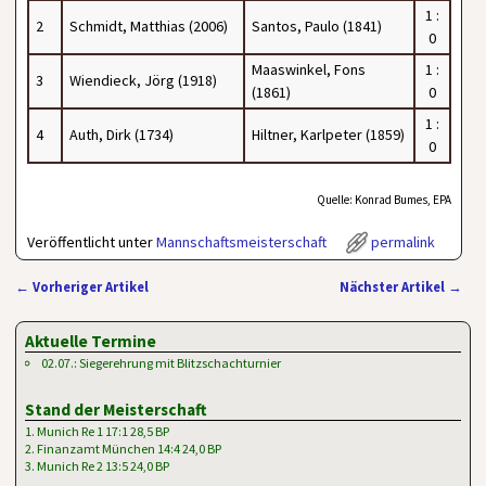
1 :
2
Schmidt, Matthias (2006)
Santos, Paulo (1841)
0
Maaswinkel, Fons
1 :
3
Wiendieck, Jörg (1918)
(1861)
0
1 :
4
Auth, Dirk (1734)
Hiltner, Karlpeter (1859)
0
Quelle: Konrad Bumes, EPA
Veröffentlicht unter
Mannschaftsmeisterschaft
permalink
←
Vorheriger Artikel
Nächster Artikel
→
Artikelnavigation
Aktuelle Termine
02.07.: Siegerehrung mit Blitzschachturnier
Stand der Meisterschaft
1. Munich Re 1 17:1 28,5 BP
2. Finanzamt München 14:4 24,0 BP
3. Munich Re 2 13:5 24,0 BP
…