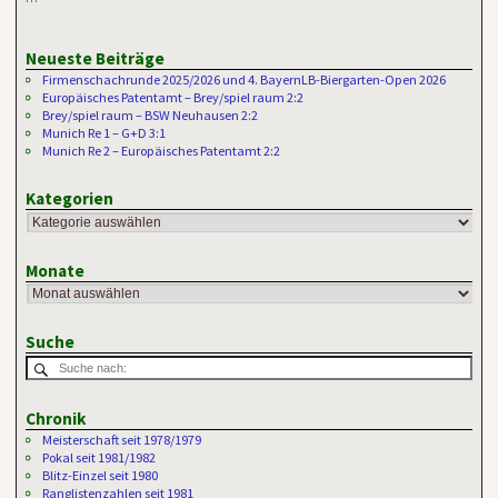
Neueste Beiträge
Firmenschachrunde 2025/2026 und 4. BayernLB-Biergarten-Open 2026
Europäisches Patentamt – Brey/spiel raum 2:2
Brey/spiel raum – BSW Neuhausen 2:2
Munich Re 1 – G+D 3:1
Munich Re 2 – Europäisches Patentamt 2:2
Kategorien
Monate
Suche
Chronik
Meisterschaft seit 1978/1979
Pokal seit 1981/1982
Blitz-Einzel seit 1980
Ranglistenzahlen seit 1981