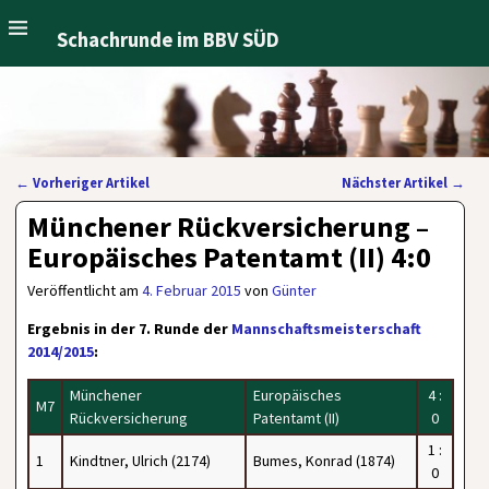
Schachrunde im BBV SÜD
←
Vorheriger Artikel
Nächster Artikel
→
Artikelnavigation
Münchener Rückversicherung –
Europäisches Patentamt (II) 4:0
Veröffentlicht am
4. Februar 2015
von
Günter
Ergebnis in der 7. Runde der
Mannschaftsmeisterschaft
2014/2015
:
Münchener
Europäisches
4 :
M7
Rückversicherung
Patentamt (II)
0
1 :
1
Kindtner, Ulrich (2174)
Bumes, Konrad (1874)
0