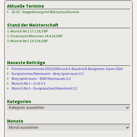
Aktuelle Termine
02.07.: Siegerehrung mit Blitzschachturnier
Stand der Meisterschaft
1. Munich Re 1 17:1 28,5 BP
2. Finanzamt München 14:4 24,0 BP
3. Munich Re 2 13:5 24,0 BP
…
Neueste Beiträge
Firmenschachrunde 2025/2026 und 4. BayernLB-Biergarten-Open 2026
Europäisches Patentamt – Brey/spiel raum 2:2
Brey/spiel raum – BSW Neuhausen 2:2
Munich Re 1 – G+D 3:1
Munich Re 2 – Europäisches Patentamt 2:2
Kategorien
Monate