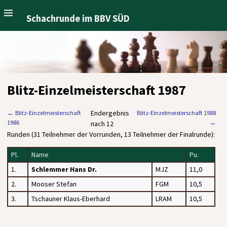
Schachrunde im BBV SÜD
Blitz-Einzelmeisterschaft 1987
Endergebnis
←
Blitz-Einzelmeisterschaft
Blitz-Einzelmeisterschaft 1988
1986
→
nach 12
Runden (31 Teilnehmer der Vorrunden, 13 Teilnehmer der Finalrunde):
Pl.
Name
Pu.
1.
Schlemmer Hans Dr.
MJZ
11,0
2.
Mooser Stefan
FGM
10,5
3.
Tschauner Klaus-Eberhard
LRAM
10,5