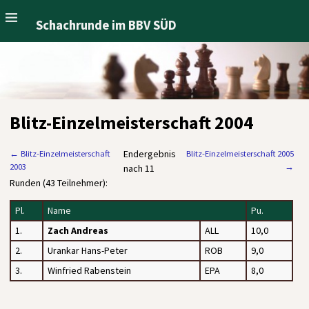
Schachrunde im BBV SÜD
Blitz-Einzelmeisterschaft 2004
Endergebnis
←
Blitz-Einzelmeisterschaft
Blitz-Einzelmeisterschaft 2005
2003
→
nach 11
Runden (43 Teilnehmer):
Pl.
Name
Pu.
1.
Zach Andreas
ALL
10,0
2.
Urankar Hans-Peter
ROB
9,0
3.
Winfried Rabenstein
EPA
8,0