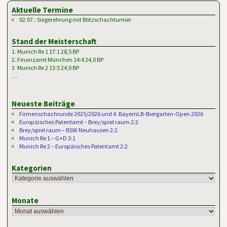
Aktuelle Termine
02.07.: Siegerehrung mit Blitzschachturnier
Stand der Meisterschaft
1. Munich Re 1 17:1 28,5 BP
2. Finanzamt München 14:4 24,0 BP
3. Munich Re 2 13:5 24,0 BP
…
Neueste Beiträge
Firmenschachrunde 2025/2026 und 4. BayernLB-Biergarten-Open 2026
Europäisches Patentamt – Brey/spiel raum 2:2
Brey/spiel raum – BSW Neuhausen 2:2
Munich Re 1 – G+D 3:1
Munich Re 2 – Europäisches Patentamt 2:2
Kategorien
Monate