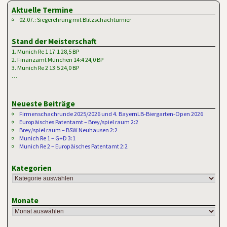
Aktuelle Termine
02.07.: Siegerehrung mit Blitzschachturnier
Stand der Meisterschaft
1. Munich Re 1 17:1 28,5 BP
2. Finanzamt München 14:4 24,0 BP
3. Munich Re 2 13:5 24,0 BP
…
Neueste Beiträge
Firmenschachrunde 2025/2026 und 4. BayernLB-Biergarten-Open 2026
Europäisches Patentamt – Brey/spiel raum 2:2
Brey/spiel raum – BSW Neuhausen 2:2
Munich Re 1 – G+D 3:1
Munich Re 2 – Europäisches Patentamt 2:2
Kategorien
Monate