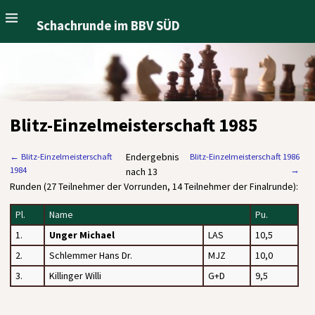
Schachrunde im BBV SÜD
Blitz-Einzelmeisterschaft 1985
Endergebnis
←
Blitz-Einzelmeisterschaft
Blitz-Einzelmeisterschaft 1986
1984
→
nach 13
Runden (27 Teilnehmer der Vorrunden, 14 Teilnehmer der Finalrunde):
Pl.
Name
Pu.
1.
Unger Michael
LAS
10,5
2.
Schlemmer Hans Dr.
MJZ
10,0
3.
Killinger Willi
G+D
9,5