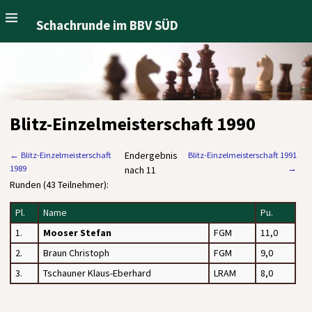
Schachrunde im BBV SÜD
Blitz-Einzelmeisterschaft 1990
Endergebnis
←
Blitz-Einzelmeisterschaft
Blitz-Einzelmeisterschaft 1991
1989
→
nach 11
Runden (43 Teilnehmer):
Pl.
Name
Pu.
1.
Mooser Stefan
FGM
11,0
2.
Braun Christoph
FGM
9,0
3.
Tschauner Klaus-Eberhard
LRAM
8,0