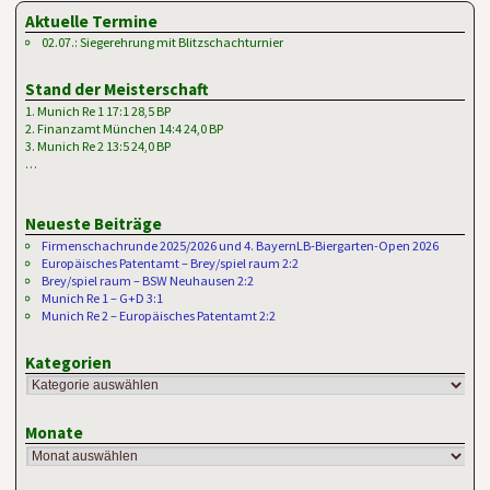
Aktuelle Termine
02.07.: Siegerehrung mit Blitzschachturnier
Stand der Meisterschaft
1. Munich Re 1 17:1 28,5 BP
2. Finanzamt München 14:4 24,0 BP
3. Munich Re 2 13:5 24,0 BP
…
Neueste Beiträge
Firmenschachrunde 2025/2026 und 4. BayernLB-Biergarten-Open 2026
Europäisches Patentamt – Brey/spiel raum 2:2
Brey/spiel raum – BSW Neuhausen 2:2
Munich Re 1 – G+D 3:1
Munich Re 2 – Europäisches Patentamt 2:2
Kategorien
Monate