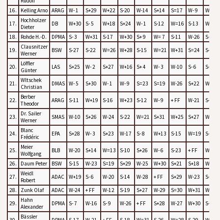
Rudolf
16.
Kelling Arno
ARAG
W- 1
S+29
W+22
S-20
W-14
S+14
S=17
W- 9
W+18
Hochholzer
17.
DB
W+30
S- 5
W+18
S+24
W- 1
S-12
W=16
S-13
W-19
Dieter
18.
Rohde H.-D.
DPMA
S- 3
W+31
S-17
W+30
S+ 9
W= 7
S-11
W-26
S-16
Clausnitzer
19.
BSW
S-27
S-22
W=26
W+28
S-15
W=21
W+31
S=24
S+17
Werner
Löffler
20.
LAS
S+25
W- 2
S+27
W+16
S+ 4
W- 3
W-10
S- 6
S+26
Günter
Wltschek
21.
DMAS
W- 5
S+30
W- 1
W- 9
S=23
S=19
W-26
S+22
W+29
Christian
Berber
22.
ARAG
S-11
W+19
S-16
W+23
S-12
W- 9
+ FF
W-21
S+28
Theodor
Dr. Sailer
23.
SMAS
W-10
S+26
W-24
S-22
W=21
S+31
W+25
S+27
W- 9
Werner
Blanc
24.
EPA
S+28
W- 3
S+23
W-17
S- 8
W+13
S-15
W=19
S-25
Frédéric
Meier
25.
BLB
W-20
S+14
W=13
S-10
S+26
W- 6
S-23
+ FF
W+24
Wolfgang
26.
Daum Peter
BSW
S-15
W-23
S=19
S+29
W-25
W+30
S+21
S+18
W-20
Weidl
27.
ADAC
W+19
S- 6
W-20
S-14
W-28
+ FF
S+29
W-23
S+30
Robert
28.
Zunk Olaf
ADAC
W-24
+ FF
W-12
S-19
S+27
W-29
S=30
W+31
W-22
Hahn
29.
DPMA
S- 7
W-16
S- 9
W-26
+ FF
S+28
W-27
W+30
S-21
Alexander
Bässler
30.
DPMA
S-17
W-21
+ FF
S-18
W=31
S-26
W=28
S-29
W-27