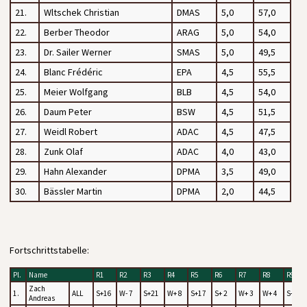
21.
Wltschek Christian
DMAS
5,0
57,0
22.
Berber Theodor
ARAG
5,0
54,0
23.
Dr. Sailer Werner
SMAS
5,0
49,5
24.
Blanc Frédéric
EPA
4,5
55,5
25.
Meier Wolfgang
BLB
4,5
54,0
26.
Daum Peter
BSW
4,5
51,5
27.
Weidl Robert
ADAC
4,5
47,5
28.
Zunk Olaf
ADAC
4,0
43,0
29.
Hahn Alexander
DPMA
3,5
49,0
30.
Bässler Martin
DPMA
2,0
44,5
Fortschrittstabelle:
Pl.
Name
R1
R2
R3
R4
R5
R6
R7
R8
R9
Zach
1.
ALL
S+16
W- 7
S+21
W+ 8
S+17
S+ 2
W+ 3
W+ 4
S+10
Andreas