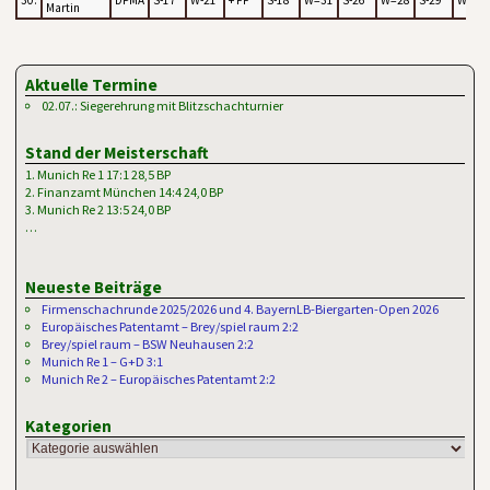
Martin
Aktuelle Termine
02.07.: Siegerehrung mit Blitzschachturnier
Stand der Meisterschaft
1. Munich Re 1 17:1 28,5 BP
2. Finanzamt München 14:4 24,0 BP
3. Munich Re 2 13:5 24,0 BP
…
Neueste Beiträge
Firmenschachrunde 2025/2026 und 4. BayernLB-Biergarten-Open 2026
Europäisches Patentamt – Brey/spiel raum 2:2
Brey/spiel raum – BSW Neuhausen 2:2
Munich Re 1 – G+D 3:1
Munich Re 2 – Europäisches Patentamt 2:2
Kategorien