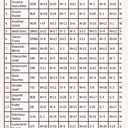
Urankar
2.
ROB
W+14
S+20
W= 5
S+11
S+ 3
W- 1
W+ 8
S+10
S+ 7
Hans-Peter
Daurer
3.
BLB
W+18
S+24
W+ 7
S+ 5
W- 2
S+20
S- 1
W+11
W+ 6
Walter
Kindtner
4.
MUR
+ FF
S+13
W=11
S+ 6
W-20
S=10
W+12
S- 1
W+ 5
Ulrich
5.
Neidl Hans
SMAS
S+21
W+17
S= 2
W- 3
S-13
W+15
S= 6
W+12
S- 4
Gotsis
6.
DPMA
S= 8
W+27
S+15
W- 4
S-11
S+25
W= 5
W+20
S- 3
Franz
Kowalski
7.
ARAG
W+29
S+ 1
S- 3
W+12
W-10
S=18
W+13
S+ 8
W- 2
Bernd
Oberpriller
8.
EPA
W= 6
S+ 9
W+10
S- 1
W+24
W+11
S- 2
W- 7
S-14
Josef
Achermann
9.
EPA
S-12
W- 8
W+29
S+21
W-18
S+22
W=14
S+16
S+23
Didier
Alink
10.
EPA
S+23
W=15
S- 8
W+25
S+ 7
W= 4
S+20
W- 2
W- 1
Maarten
Straßer
11.
FID
W+22
S+12
S= 4
W- 2
W+ 6
S- 8
W+18
S- 3
W=13
Josef
Leupold
12.
BLB
W+ 9
W-11
S+28
S- 7
W+22
W+17
S- 4
S- 5
W-15
Berndt
Pudor
13.
DB
S+31
W- 4
S=25
W+15
W+ 5
S-24
S- 7
W+17
S=11
Gunther
Kokrhoun
14.
G+D
S- 2
W-25
S+31
W+27
S+16
W-16
S= 9
W+15
W+ 8
Stefan
Lamprecht
15.
LFF
W+26
S=10
W- 6
S-13
W+19
S- 5
W+24
S-14
S+12