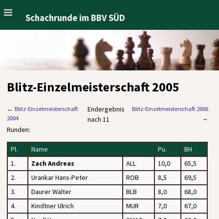
Schachrunde im BBV SÜD
Blitz-Einzelmeisterschaft 2005
Endergebnis
←
Blitz-Einzelmeisterschaft
Blitz-Einzelmeisterschaft 2006
2004
→
nach 11
Runden:
Pl.
Name
Pu.
BH
1.
Zach Andreas
ALL
10,0
65,5
2.
Urankar Hans-Peter
ROB
8,5
69,5
3.
Daurer Walter
BLB
8,0
68,0
4.
Kindtner Ulrich
MUR
7,0
67,0