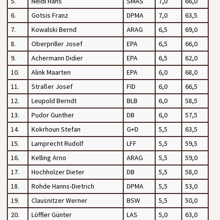
5.
Neidl Hans
SMAS
7,0
66,0
6.
Gotsis Franz
DPMA
7,0
63,5
7.
Kowalski Bernd
ARAG
6,5
69,0
8.
Oberpriller Josef
EPA
6,5
66,0
9.
Achermann Didier
EPA
6,5
62,0
10.
Alink Maarten
EPA
6,0
68,0
11.
Straßer Josef
FID
6,0
66,5
12.
Leupold Berndt
BLB
6,0
58,5
13.
Pudor Gunther
DB
6,0
57,5
14.
Kokrhoun Stefan
G+D
5,5
63,5
15.
Lamprecht Rudolf
LFF
5,5
59,5
16.
Kelling Arno
ARAG
5,5
59,0
17.
Hochholzer Dieter
DB
5,5
58,0
18.
Rohde Hanns-Dietrich
DPMA
5,5
53,0
19.
Clausnitzer Werner
BSW
5,5
50,0
20.
Löffler Günter
LAS
5,0
63,0