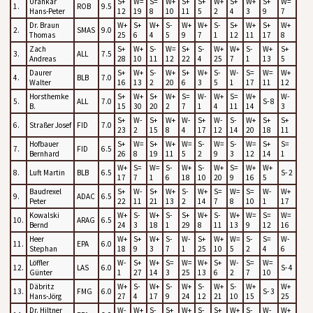
Urankar
S+
W=
S=
W+
S+
S+
W+
S+
W+
S+
W=
1.
ROB
9.5
Hans-Peter
12
19
8
10
11
5
2
4
3
9
7
Dr. Braun
W+
S+
W+
S-
W+
W+
S-
S+
W+
S+
W+
2.
SMAS
9.0
Thomas
25
6
4
5
9
7
1
12
11
17
8
Zach
S+
W+
S-
W=
S+
S-
W+
W+
S-
W+
S+
3.
ALL
7.5
Andreas
28
10
11
12
22
4
25
7
1
13
5
Daurer
S+
W+
S-
W+
S+
W+
S-
W-
S=
W=
W+
4.
BLB
7.0
Walter
16
13
2
20
6
3
5
1
17
11
12
Horsthemke
S+
W+
S+
W+
S=
W-
W+
S=
W+
W-
5.
ALL
7.0
S- 8
B.
15
30
20
2
7
1
4
11
14
3
S+
W-
S+
W+
W-
S+
W-
S-
W+
S+
S+
6.
Straßer Josef
FID
7.0
23
2
15
8
4
17
12
14
20
18
11
Hofbauer
S+
W=
S+
W+
W=
S-
W=
S-
W=
S+
S=
7.
FID
6.5
Bernhard
26
8
19
11
5
2
9
3
12
14
1
W+
S=
W=
S-
W+
S-
W+
S=
W+
W+
8.
Luft Martin
BLB
6.5
S- 2
17
7
1
6
18
10
20
9
16
5
Baudrexel
S+
W-
S+
W+
S-
W+
S=
W=
S=
W-
W+
9.
ADAC
6.5
Peter
22
11
21
13
2
14
7
8
10
1
17
Kowalski
W+
S-
W+
S-
S+
W+
S-
W+
W=
S=
W=
10.
ARAG
6.5
Bernd
24
3
18
1
29
8
11
13
9
12
16
Heer
W+
S+
W+
S-
W-
S+
W+
W=
S-
S=
W-
11.
EPA
6.0
Stephan
18
9
3
7
1
25
10
5
2
4
6
Löffler
W-
S+
W+
S=
W=
W+
S+
W-
S=
W=
12.
LAS
6.0
S- 4
Günter
1
27
14
3
25
13
6
2
7
10
Däbritz
W+
S-
W+
S-
W+
S-
W+
S-
W+
W+
13.
FMG
6.0
S- 3
Hans-Jörg
27
4
17
9
24
12
21
10
15
25
Dr. Hiltner
W-
W+
S-
S+
W+
S-
S+
W+
S-
W-
W+