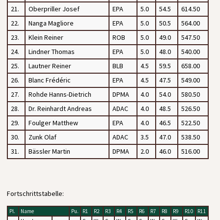
21.
Oberpriller Josef
EPA
5.0
54.5
614.50
22.
Nanga Magliore
EPA
5.0
50.5
564.00
23.
Klein Reiner
ROB
5.0
49.0
547.50
24.
Lindner Thomas
EPA
5.0
48.0
540.00
25.
Lautner Reiner
BLB
4.5
59.5
658.00
26.
Blanc Frédéric
EPA
4.5
47.5
549.00
27.
Rohde Hanns-Dietrich
DPMA
4.0
54.0
580.50
28.
Dr. Reinhardt Andreas
ADAC
4.0
48.5
526.50
29.
Foulger Matthew
EPA
4.0
46.5
522.50
30.
Zunk Olaf
ADAC
3.5
47.0
538.50
31.
Bässler Martin
DPMA
2.0
46.0
516.00
Fortschrittstabelle:
Pl.
Name
Pu.
R1
R2
R3
R4
R5
R6
R7
R8
R9
R10
R11