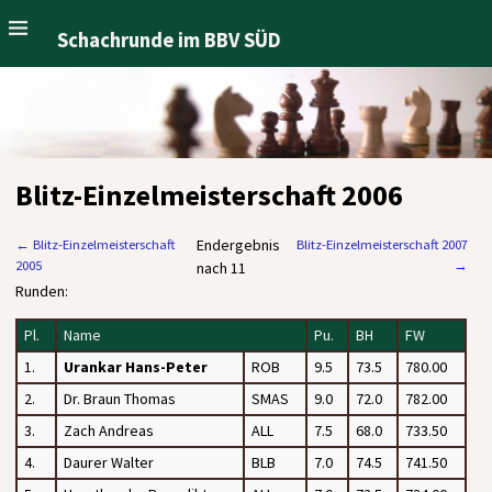
Schachrunde im BBV SÜD
Blitz-Einzelmeisterschaft 2006
Endergebnis
←
Blitz-Einzelmeisterschaft
Blitz-Einzelmeisterschaft 2007
2005
→
nach 11
Runden:
Pl.
Name
Pu.
BH
FW
1.
Urankar Hans-Peter
ROB
9.5
73.5
780.00
2.
Dr. Braun Thomas
SMAS
9.0
72.0
782.00
3.
Zach Andreas
ALL
7.5
68.0
733.50
4.
Daurer Walter
BLB
7.0
74.5
741.50