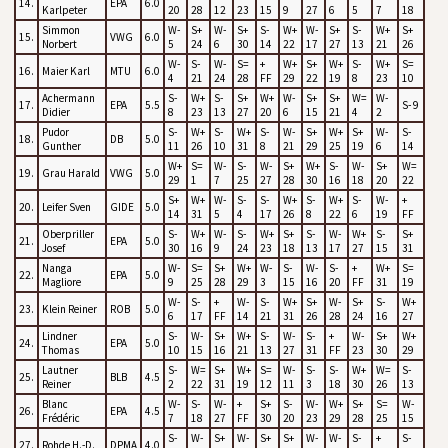
14.
EPA
6.0
Karlpeter
20
28
12
23
15
9
27
6
5
7
18
Simmon
W-
S+
W-
S+
S-
W+
W-
S+
S-
W+
S+
15.
VWG
6.0
Norbert
5
24
6
30
14
22
17
27
13
21
26
W-
S-
W-
S=
+
W+
S+
W+
S-
W+
S=
16.
Maier Karl
MTU
6.0
4
21
24
28
FF
29
22
19
8
23
10
Achermann
S-
W+
S-
S+
W+
W-
S+
S+
W=
W-
17.
EPA
5.5
S- 9
Didier
8
23
13
27
20
6
15
21
4
2
Pudor
S-
W+
S-
W+
S-
W-
S+
W+
S+
W-
S-
18.
DB
5.0
Gunther
11
26
10
31
8
21
29
25
19
6
14
W+
S=
W-
S-
W-
S+
W+
S-
W-
S+
W=
19.
Grau Harald
VWG
5.0
29
1
7
25
27
28
30
16
18
20
22
S+
W+
W-
S-
S-
W+
S-
W+
S-
W-
+
20.
Leifer Sven
GIDE
5.0
14
31
5
4
17
26
8
22
6
19
FF
Oberpriller
S-
W+
W-
S-
W+
S+
S-
W-
W+
S-
S+
21.
EPA
5.0
Josef
30
16
9
24
23
18
13
17
27
15
31
Nanga
W-
S=
S+
W+
W-
S-
W-
S-
+
W+
S=
22.
EPA
5.0
Magliore
9
25
28
29
3
15
16
20
FF
31
19
W-
S-
+
W-
S-
W+
S+
W-
S+
S-
W+
23.
Klein Reiner
ROB
5.0
6
17
FF
14
21
31
26
28
24
16
27
Lindner
S-
W-
S+
W+
S-
W-
S-
+
W-
S+
W+
24.
EPA
5.0
Thomas
10
15
16
21
13
27
31
FF
23
30
29
Lautner
S-
W=
S+
W+
S=
W-
S-
S-
W+
W=
S-
25.
BLB
4.5
Reiner
2
22
31
19
12
11
3
18
30
26
13
Blanc
W-
S-
W-
+
S+
S-
W-
W+
S+
S=
W-
26.
EPA
4.5
Frédéric
7
18
27
FF
30
20
23
29
28
25
15
S-
W-
S+
W-
S+
S+
W-
W-
S-
+
S-
27.
Rohde H.-D.
DPMA
4.0