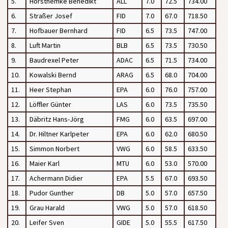
5.
Horsthemke Benedikt
ALL
7.0
72.5
734.00
6.
Straßer Josef
FID
7.0
67.0
718.50
7.
Hofbauer Bernhard
FID
6.5
73.5
747.00
8.
Luft Martin
BLB
6.5
73.5
730.50
9.
Baudrexel Peter
ADAC
6.5
71.5
734.00
10.
Kowalski Bernd
ARAG
6.5
68.0
704.00
11.
Heer Stephan
EPA
6.0
76.0
757.00
12.
Löffler Günter
LAS
6.0
73.5
735.50
13.
Däbritz Hans-Jörg
FMG
6.0
63.5
697.00
14.
Dr. Hiltner Karlpeter
EPA
6.0
62.0
680.50
15.
Simmon Norbert
VWG
6.0
58.5
633.50
16.
Maier Karl
MTU
6.0
53.0
570.00
17.
Achermann Didier
EPA
5.5
67.0
693.50
18.
Pudor Gunther
DB
5.0
57.0
657.50
19.
Grau Harald
VWG
5.0
57.0
618.50
20.
Leifer Sven
GIDE
5.0
55.5
617.50