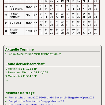
13
12
26
17
19
24
14
15
21
FF
23
Dr.
W-
S-
W-
W=
S+
W-
+
S+
W-
S-
W=
28.
ADAC
4.0
Reinhardt A.
3
14
22
16
31
19
FF
23
26
29
30
Foulger
S-
+
W+
S-
W-
S-
W-
S-
S+
W+
S-
29.
EPA
4.0
Matthew
19
FF
30
22
10
16
18
26
31
28
24
W+
S-
S-
W-
W-
+
S-
W+
S-
W-
S=
30.
Zunk Olaf
ADAC
3.5
21
5
29
15
26
FF
19
31
25
24
28
Bässler
+
S-
W-
S-
W-
S-
W+
S-
W-
S-
W-
31.
DPMA
2.0
Martin
FF
20
25
18
28
23
24
30
29
22
21
Aktuelle Termine
02.07.: Siegerehrung mit Blitzschachturnier
Stand der Meisterschaft
1. Munich Re 1 17:1 28,5 BP
2. Finanzamt München 14:4 24,0 BP
3. Munich Re 2 13:5 24,0 BP
…
Neueste Beiträge
Firmenschachrunde 2025/2026 und 4. BayernLB-Biergarten-Open 2026
Europäisches Patentamt – Brey/spiel raum 2:2
Brey/spiel raum – BSW Neuhausen 2:2