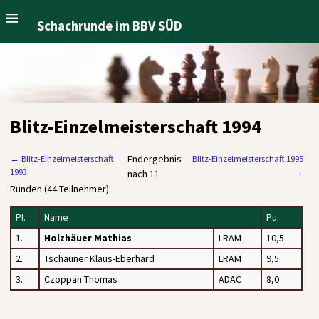
Schachrunde im BBV SÜD
Blitz-Einzelmeisterschaft 1994
Endergebnis
←
Blitz-Einzelmeisterschaft
Blitz-Einzelmeisterschaft 1995
1993
→
nach 11
Runden (44 Teilnehmer):
Pl.
Name
Pu.
1.
Holzhäuer Mathias
LRAM
10,5
2.
Tschauner Klaus-Eberhard
LRAM
9,5
3.
Czöppan Thomas
ADAC
8,0