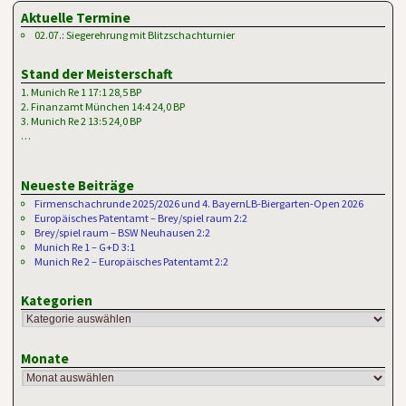
Aktuelle Termine
02.07.: Siegerehrung mit Blitzschachturnier
Stand der Meisterschaft
1. Munich Re 1 17:1 28,5 BP
2. Finanzamt München 14:4 24,0 BP
3. Munich Re 2 13:5 24,0 BP
…
Neueste Beiträge
Firmenschachrunde 2025/2026 und 4. BayernLB-Biergarten-Open 2026
Europäisches Patentamt – Brey/spiel raum 2:2
Brey/spiel raum – BSW Neuhausen 2:2
Munich Re 1 – G+D 3:1
Munich Re 2 – Europäisches Patentamt 2:2
Kategorien
Monate