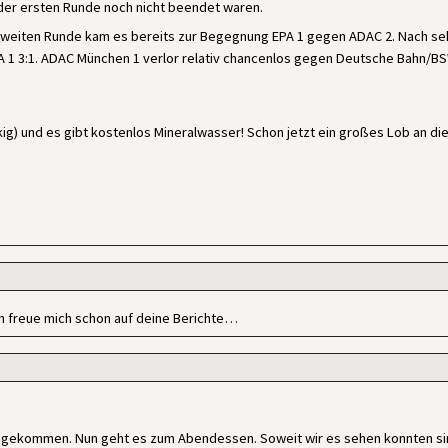
 der ersten Runde noch nicht beendet waren.
r zweiten Runde kam es bereits zur Begegnung EPA 1 gegen ADAC 2. Nach se
PA 1 3:1. ADAC München 1 verlor relativ chancenlos gegen Deutsche Bahn/B
ckig) und es gibt kostenlos Mineralwasser! Schon jetzt ein großes Lob an di
ch freue mich schon auf deine Berichte…
l angekommen. Nun geht es zum Abendessen. Soweit wir es sehen konnten s