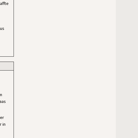
affte
aus
en
Haas
ber
r in