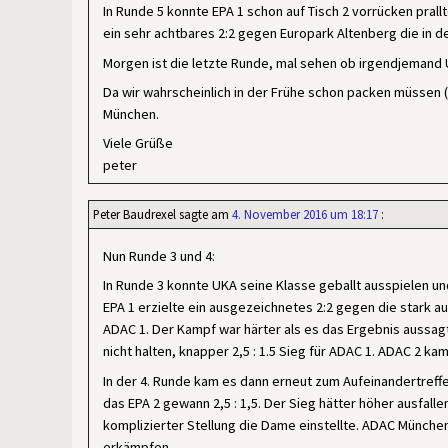
In Runde 5 konnte EPA 1 schon auf Tisch 2 vorrücken prallt
ein sehr achtbares 2:2 gegen Europark Altenberg die in
Morgen ist die letzte Runde, mal sehen ob irgendjeman
Da wir wahrscheinlich in der Frühe schon packen müssen (
München.
Viele Grüße
peter
Peter Baudrexel
sagte am
4. November 2016 um 18:17
:
Nun Runde 3 und 4:
In Runde 3 konnte UKA seine Klasse geballt ausspielen 
EPA 1 erzielte ein ausgezeichnetes 2:2 gegen die stark a
ADAC 1. Der Kampf war härter als es das Ergebnis aussag
nicht halten, knapper 2,5 : 1.5 Sieg für ADAC 1. ADAC 2 kam
In der 4. Runde kam es dann erneut zum Aufeinandertreffe
das EPA 2 gewann 2,5 : 1,5. Der Sieg hätter höher ausfall
komplizierter Stellung die Dame einstellte. ADAC München
erkämpfen.