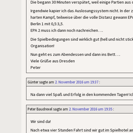
Die begann 30 Minuten verspätet, weil einige Partien aus
Irgendwie kapier ich das Auslosungssystem nicht. In de
harten Kampf, teilweise über die volle Distanz gewann E
Berlin 1 mit 0,5:3,5.
EPA 2 muss ich dann noch nachreichen….
Die Spielbedingungen sind wirklich gut (hell und nicht sti
Organisation!
Nun geht es zum Abendessen und dann ins Bett….
Viele Grüße aus Dresden
Peter
Günter
sagte am
2. November 2016 um 19:37
:
Na dann viel Spaß und Erfolg in den kommenden Tagen! I
Peter Baudrexel
sagte am
2. November 2016 um 19:35
:
Wir sind da!
Nach etwa vier Stunden Fahrt sind wir gut im Spielhote