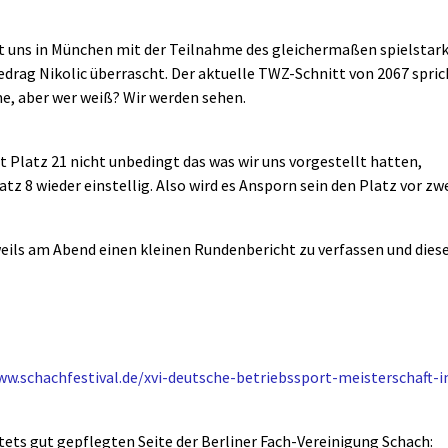
 hat uns in München mit der Teilnahme des gleichermaßen spielstar
rag Nikolic überrascht. Der aktuelle TWZ-Schnitt von 2067 spric
me, aber wer weiß? Wir werden sehen.
t Platz 21 nicht unbedingt das was wir uns vorgestellt hatten,
z 8 wieder einstellig. Also wird es Ansporn sein den Platz vor zw
eweils am Abend einen kleinen Rundenbericht zu verfassen und dies
ww.schachfestival.de/xvi-deutsche-betriebssport-meisterschaft-
 stets gut gepflegten Seite der Berliner Fach-Vereinigung Schach: