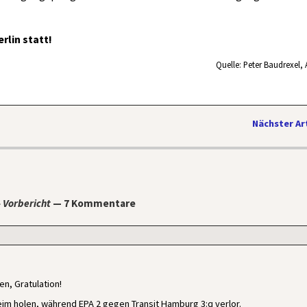
erlin statt!
Quelle: Peter Baudrexel,
Nächster Ar
 Vorbericht
— 7 Kommentare
en, Gratulation!
eim holen, während EPA 2 gegen Transit Hamburg 3:q verlor.