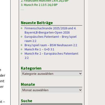
2. Finanzamt München 14:4 24,0 BP
3. Munich Re 2 13:5 24,0 BP
…
Neueste Beiträge
Firmenschachrunde 2025/2026 und 4.
BayernLB-Biergarten-Open 2026
Europäisches Patentamt – Brey/spiel
raum 2:2
Brey/spiel raum – BSW Neuhausen 2:2
Munich Re 1 – G+D 3:1
Munich Re 2 – Europäisches Patentamt
2:2
Kategorien
e
 der
nnt
Monate
der
Suche
ht –