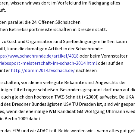
ren, wissen wir was dort im Vorfeld und im Nachgang alles
uft.
den parallel die 24. Offenen Sächsischen
chen Betriebssportmeisterschaften in Dresden statt.
l zu Gast und Organisation und Spielbedingungen ließen kaum
ll, kann die damaligen Artikel in der Schachrunde:
ps://www.schachrunde.de/artikel/4318
oder beim Veranstalter
triebssport-meisterschaft-im-schach-2014.html
oder auf den
 unter
http://dbmm2014.fvschach.de/
nachlesen.
schaften, von denen viele gute Bekannte sind. Angesichts der
iniger Titelträger schließen. Besonders gespannt darf man auf di
 auch gleich den höchsten TWZ-Schnitt (>2300!) aufweist. Da UKA
 des Dresdner Bundesligisten USV TU Dresden ist, sind wir gespa
re es, wenn der ehemalige WM Kandidat GM Wolfgang Uhlmann wie
n Berlin 2009 dabei.
das EPA und wir ADAC teil. Beide werden wir – wenn alles gut ge