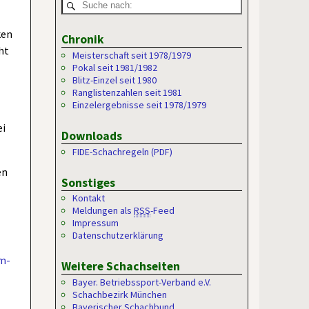
ken
Chronik
ht
Meisterschaft seit 1978/1979
Pokal seit 1981/1982
Blitz-Einzel seit 1980
Ranglistenzahlen seit 1981
Einzelergebnisse seit 1978/1979
ei
Downloads
FIDE-Schachregeln (PDF)
en
Sonstiges
Kontakt
Meldungen als
RSS
-Feed
Impressum
Datenschutzerklärung
im-
Weitere Schachseiten
Bayer. Betriebssport-Verband e.V.
Schachbezirk München
Bayerischer Schachbund