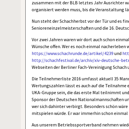
zusammen mit der BLB letztes Jahr Ausrichter wa
organisiert werden muss, bis die Veranstaltung lä
Nun steht der Schachherbst vor der Tür und es fin
Senioreneinzelmeisterschaften und die 16. Deuts
Vor zwei Jahren waren wir dort auch schon einma
Wünsche offen. Wer es noch einmal nacherleben wi
https://www.schachrunde.de/artikel/4239
und
htt
http://schachfestival.de/archiv/xiv-deutsche-be
Webseiten der Berliner Fach-Vereinigung Schach
Die Teilnehmerliste 2016 umfasst aktuell 35 Mann
Wertungszahlen lässt es auch auf die Teilnahme e
UKA-Gruppe sein, die das erste Mal teilnimmt und
Sponsor der Deutschen Nationalmannschaften und
wer sich dahinter verbirgt. Besonders schön wä
mitspielen würde. Er war immerhin schon einmal i
Aus unserem Betriebssportverband nehmen wieder 