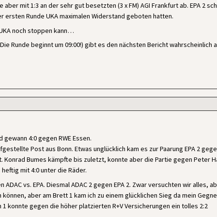
e aber mit 1:3 an der sehr gut besetzten (3 x FM) AGI Frankfurt ab. EPA 2 sch
 der ersten Runde UKA maximalen Widerstand geboten hatten.
d UKA noch stoppen kann…
Die Runde beginnt um 09:00!) gibt es den nächsten Bericht wahrscheinlich 
und gewann 4:0 gegen RWE Essen.
ufgestellte Post aus Bonn. Etwas unglücklich kam es zur Paarung EPA 2 geg
t. Konrad Bumes kämpfte bis zuletzt, konnte aber die Partie gegen Peter 
 heftig mit 4:0 unter die Räder.
n ADAC vs. EPA. Diesmal ADAC 2 gegen EPA 2. Zwar versuchten wir alles, a
en können, aber am Brett 1 kam ich zu einem glücklichen Sieg da mein Gegne
 1 konnte gegen die höher platzierten R+V Versicherungen ein tolles 2:2