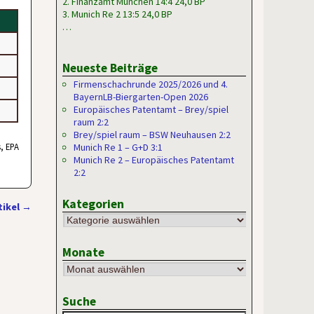
2. Finanzamt München 14:4 24,0 BP
3. Munich Re 2 13:5 24,0 BP
…
Neueste Beiträge
Firmenschachrunde 2025/2026 und 4.
BayernLB-Biergarten-Open 2026
Europäisches Patentamt – Brey/spiel
raum 2:2
Brey/spiel raum – BSW Neuhausen 2:2
, EPA
Munich Re 1 – G+D 3:1
Munich Re 2 – Europäisches Patentamt
2:2
Kategorien
tikel
→
Monate
Suche