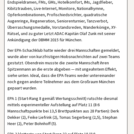
Endspieldramen, FMs, GMs, Hotelkomfort, IMs, Jagdfieber,
Kibitztrauben, Live-Internet, Monitore, Nationalhymne,
Opferkombinationen, Profischiedsrichter, quadratische
Augenringe, Regeneration, Seniorenturnier, Tanzverbot,
Überraschungsmedaille, Vorstandsreden, Wanderkönige, XY-
Rätsel, und zu guter Letzt ADAC-Kapitän Olaf Zunk mit seiner
Ankündigung der DBMM 2015 für München.
Der EPA-Schachklub hatte wieder drei Mannschaften gemeldet,
wurde aber von kurzfristigen Hiobsnachrichten auf zwei Teams
gestutzt. Obendrein musste die zweite Mannschaft ihren
Spitzenmann an die erste abgeben — mit ungeahntem Effekt,
siehe unten. Ideal, dass die EPA-Teams weder untereinander
noch gegen andere Teilnehmer aus dem Großraum München
gepaart wurden.
EPA 1 (Start-Rang 8 gemäß Wertungsschnitt) rutschte diesmal
mittels experimenteller Aufstellung auf Platz 11 (8:6
Mannschaftspunkte bei 13,5 Brettpunkten aus 28 Partien): Derk
Dekker (2), Feike Liefrink (2), Tomas Segerberg (2,5), Stephan
Heer (2), Peter Bohnhoff (5).