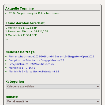
Aktuelle Termine
02.07.: Siegerehrung mit Blitzschachturnier
Stand der Meisterschaft
1. Munich Re 1 17:1 28,5 BP
2. Finanzamt München 14:4 24,0 BP
3. Munich Re 2 13:5 24,0 BP
…
Neueste Beiträge
Firmenschachrunde 2025/2026 und 4. BayernLB-Biergarten-Open 2026
Europäisches Patentamt – Brey/spiel raum 2:2
Brey/spiel raum – BSW Neuhausen 2:2
Munich Re 1 – G+D 3:1
Munich Re 2 – Europäisches Patentamt 2:2
Kategorien
Monate