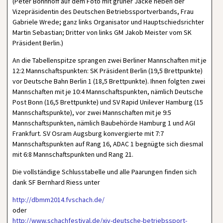
(Peter Bohnhoff auf dem Foto mit grüner Jacke neben der
Vizepräsidentin des Deutschen Betriebssportverbands, Frau
Gabriele Wrede; ganz links Organisator und Hauptschiedsrichter
Martin Sebastian; Dritter von links GM Jakob Meister vom SK
Präsident Berlin.)
An die Tabellenspitze sprangen zwei Berliner Mannschaften mit je
12:2 Mannschaftspunkten: SK Präsident Berlin (19,5 Brettpunkte)
vor Deutsche Bahn Berlin 1 (18,5 Brettpunkte). Ihnen folgten zwei
Mannschaften mit je 10:4 Mannschaftspunkten, nämlich Deutsche
Post Bonn (16,5 Brettpunkte) und SV Rapid Unilever Hamburg (15
Mannschaftspunkte), vor zwei Mannschaften mit je 9:5
Mannschaftspunkten, nämlich Baubehörde Hamburg 1 und AGI
Frankfurt. SV Osram Augsburg konvergierte mit 7:7
Mannschaftspunkten auf Rang 16, ADAC 1 begnügte sich diesmal
mit 6:8 Mannschaftspunkten und Rang 21.
Die vollständige Schlusstabelle und alle Paarungen finden sich
dank SF Bernhard Riess unter
http://dbmm2014.fvschach.de/
oder
http://www.schachfestival.de/xiv-deutsche-betriebssport-