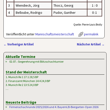
3
Wiendieck, Jörg
Tkocz, Georg
1 : 0
4
Belloube, Rodrigo
Pudor, Gunther
0 :1
Quelle: Pierre-Louis Brolly
Veröffentlicht unter
Mannschaftsmeisterschaft
permalink
←
Vorheriger Artikel
Nächster Artikel
→
Artikelnavigation
Aktuelle Termine
02.07.: Siegerehrung mit Blitzschachturnier
Stand der Meisterschaft
1. Munich Re 1 17:1 28,5 BP
2. Finanzamt München 14:4 24,0 BP
3. Munich Re 2 13:5 24,0 BP
…
Neueste Beiträge
Firmenschachrunde 2025/2026 und 4. BayernLB-Biergarten-Open 2026