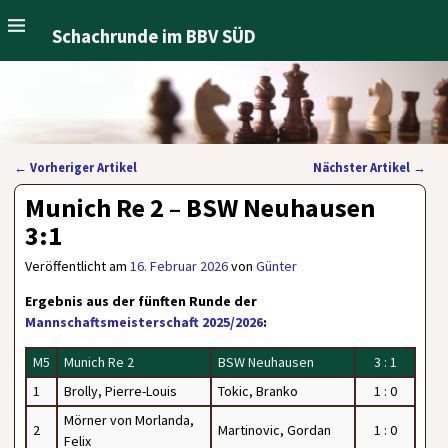
Schachrunde im BBV SÜD
←
Vorheriger Artikel
Nächster Artikel
→
Artikelnavigation
Munich Re 2 – BSW Neuhausen
3:1
Veröffentlicht am
16. Februar 2026
von
Günter
Ergebnis aus der fünften Runde der
Mannschaftsmeisterschaft 2025/2026
:
M5
Munich Re 2
BSW Neuhausen
3 : 1
1
Brolly, Pierre-Louis
Tokic, Branko
1 : 0
Mörner von Morlanda,
2
Martinovic, Gordan
1 : 0
Felix