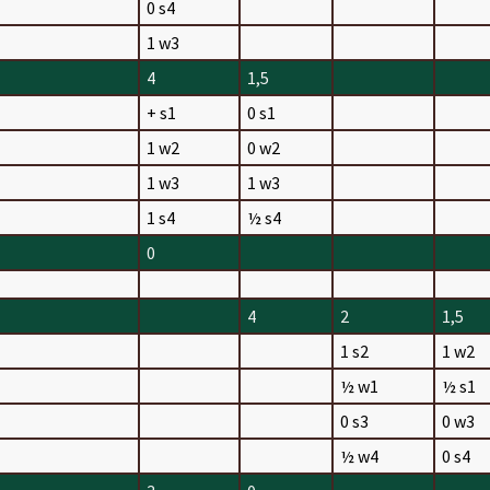
0 s4
1 w3
4
1,5
+ s1
0 s1
1 w2
0 w2
1 w3
1 w3
1 s4
½ s4
0
4
2
1,5
1 s2
1 w2
½ w1
½ s1
0 s3
0 w3
½ w4
0 s4