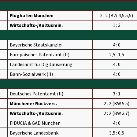
Flughafen München
2 : 2 (BW 4,5:5,5)
Wirtschafts-/Kultusmin.
1 : 3
Bayerische Staatskanzlei
4 : 0
Europäisches Patentamt (II)
2,5 : 1,5
Landesamt für Digitalisierung
4 : 0
Bahn-Sozialwerk (II)
4 : 0
Deutsches Patentamt (II)
3 : 1
Münchener Rückvers.
2 : 2 (BW 5:5)
Wirtschafts-/Kultusmin.
2 : 2 (BW 3:7)
FIDUCIA & GAD München
4 : 0
Bayerische Landesbank
3,5 : 0,5