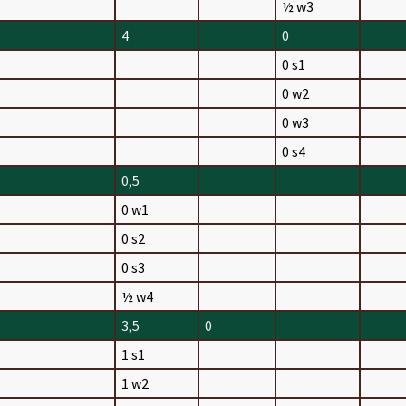
½ w3
4
0
0 s1
0 w2
0 w3
0 s4
0,5
0 w1
0 s2
0 s3
½ w4
3,5
0
1 s1
1 w2