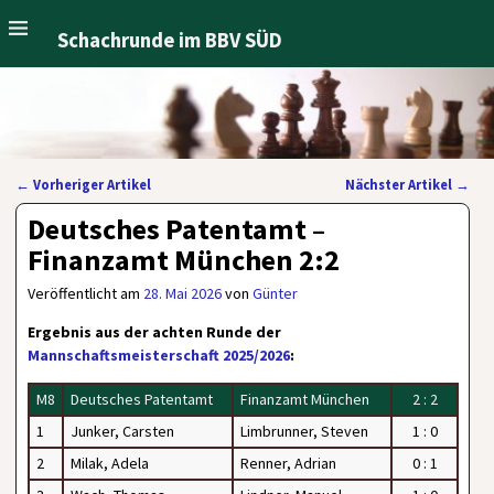
Schachrunde im BBV SÜD
←
Vorheriger Artikel
Nächster Artikel
→
Artikelnavigation
Deutsches Patentamt –
Finanzamt München 2:2
Veröffentlicht am
28. Mai 2026
von
Günter
Ergebnis aus der achten Runde der
Mannschaftsmeisterschaft 2025/2026
:
M8
Deutsches Patentamt
Finanzamt München
2 : 2
1
Junker, Carsten
Limbrunner, Steven
1 : 0
2
Milak, Adela
Renner, Adrian
0 : 1