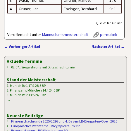
3
Wach, Thomas
Lindner, Manuel
1 : 0
4
Gruner, Jan
Enzinger, Bernhard
0 : 1
Quelle: Jan Gruner
Veröffentlicht unter
Mannschaftsmeisterschaft
permalink
←
Vorheriger Artikel
Nächster Artikel
→
Artikelnavigation
Aktuelle Termine
02.07.: Siegerehrung mit Blitzschachturnier
Stand der Meisterschaft
1. Munich Re 1 17:1 28,5 BP
2. Finanzamt München 14:4 24,0 BP
3. Munich Re 2 13:5 24,0 BP
…
Neueste Beiträge
Firmenschachrunde 2025/2026 und 4. BayernLB-Biergarten-Open 2026
Europäisches Patentamt – Brey/spiel raum 2:2
Brey/spiel raum – BSW Neuhausen 2:2