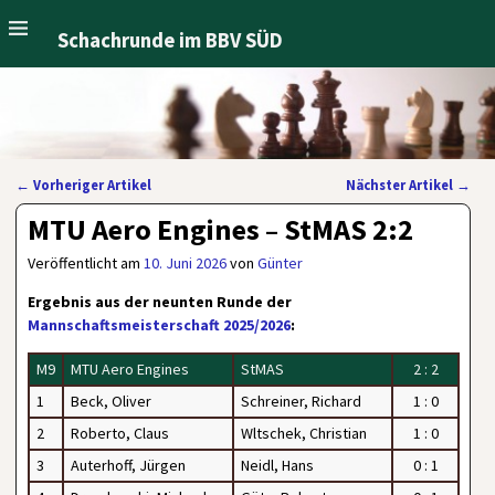
Schachrunde im BBV SÜD
←
Vorheriger Artikel
Nächster Artikel
→
Artikelnavigation
MTU Aero Engines – StMAS 2:2
Veröffentlicht am
10. Juni 2026
von
Günter
Ergebnis aus der neunten Runde der
Mannschaftsmeisterschaft 2025/2026
:
M9
MTU Aero Engines
StMAS
2 : 2
1
Beck, Oliver
Schreiner, Richard
1 : 0
2
Roberto, Claus
Wltschek, Christian
1 : 0
3
Auterhoff, Jürgen
Neidl, Hans
0 : 1