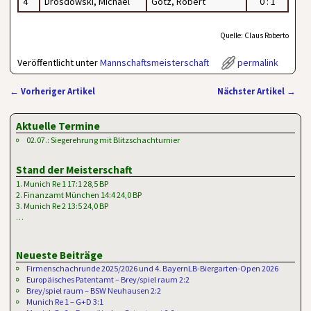
4
Drosdowski, Michael
Götz, Robert
0 : 1
Quelle: Claus Roberto
Veröffentlicht unter
Mannschaftsmeisterschaft
permalink
←
Vorheriger Artikel
Nächster Artikel
→
Artikelnavigation
Aktuelle Termine
02.07.: Siegerehrung mit Blitzschachturnier
Stand der Meisterschaft
1. Munich Re 1 17:1 28,5 BP
2. Finanzamt München 14:4 24,0 BP
3. Munich Re 2 13:5 24,0 BP
…
Neueste Beiträge
Firmenschachrunde 2025/2026 und 4. BayernLB-Biergarten-Open 2026
Europäisches Patentamt – Brey/spiel raum 2:2
Brey/spiel raum – BSW Neuhausen 2:2
Munich Re 1 – G+D 3:1