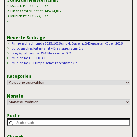
1. Munich Re 1 17:1 28,5 BP
2. Finanzamt München 14:4 24,0 BP
3. Munich Re 2 13:5 24,0 BP
…
Neueste Beiträge
Firmenschachrunde 2025/2026 und 4. BayernLB-Biergarten-Open 2026
Europäisches Patentamt – Brey/spiel raum 2:2
Brey/spiel raum – BSW Neuhausen 2:2
Munich Re 1 – G+D 3:1
Munich Re 2 – Europäisches Patentamt 2:2
Kategorien
Monate
Suche
Chronik