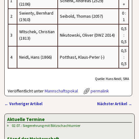
1
Schenk, Andreas (2529)
(2106)
+
Swienty, Bernhard
0 :
2
Seibold, Thomas (2057)
(1910)
1
0,5
Wltschek, Christian
3
Nikutowski, Oliver (DWZ 2014)
:
(1813)
0,5
0,5
4
Neidl, Hans (1866)
Potthast, Klaus-Peter (-)
:
0,5
Quelle: Hans Neidl, SMA
Veröffentlicht unter
Mannschaftspokal
permalink
←
Vorheriger Artikel
Nächster Artikel
→
Artikelnavigation
Aktuelle Termine
02.07.: Siegerehrung mit Blitzschachturnier
Stand der Meisterschaft