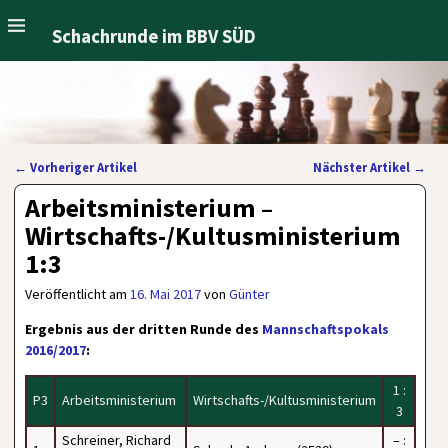
Schachrunde im BBV SÜD
←
Vorheriger Artikel
Nächster Artikel
→
Artikelnavigation
Arbeitsministerium –
Wirtschafts-/Kultusministerium
1:3
Veröffentlicht am
16. Mai 2017
von
Günter
Ergebnis aus der dritten Runde des
Mannschaftspokals
2016/2017
:
1 :
P3
Arbeitsministerium
Wirtschafts-/Kultusministerium
3
Schreiner, Richard
– :