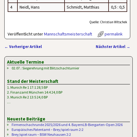
4
Neidl, Hans
Schmidt, Matthias
0,5 : 0,5
Quelle: Christian Wltschek
Veröffentlicht unter
Mannschaftsmeisterschaft
permalink
←
Vorheriger Artikel
Nächster Artikel
→
Artikelnavigation
Aktuelle Termine
02.07.: Siegerehrung mit Blitzschachturnier
Stand der Meisterschaft
1. Munich Re 1 17:1 28,5 BP
2. Finanzamt München 14:4 24,0 BP
3. Munich Re 2 13:5 24,0 BP
…
Neueste Beiträge
Firmenschachrunde 2025/2026 und 4. BayernLB-Biergarten-Open 2026
Europäisches Patentamt – Brey/spiel raum 2:2
Brey/spiel raum – BSW Neuhausen 2:2