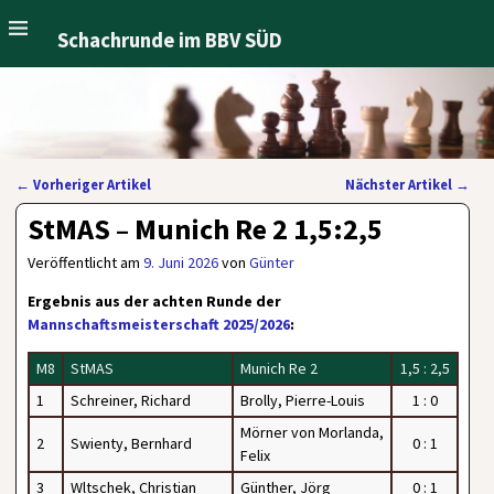
Schachrunde im BBV SÜD
←
Vorheriger Artikel
Nächster Artikel
→
Artikelnavigation
StMAS – Munich Re 2 1,5:2,5
Veröffentlicht am
9. Juni 2026
von
Günter
Ergebnis aus der achten Runde der
Mannschaftsmeisterschaft 2025/2026
:
M8
StMAS
Munich Re 2
1,5 : 2,5
1
Schreiner, Richard
Brolly, Pierre-Louis
1 : 0
Mörner von Morlanda,
2
Swienty, Bernhard
0 : 1
Felix
3
Wltschek, Christian
Günther, Jörg
0 : 1