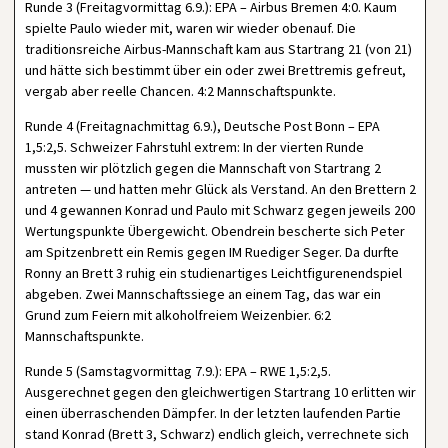
Runde 3 (Freitagvormittag 6.9.): EPA – Airbus Bremen 4:0. Kaum
spielte Paulo wieder mit, waren wir wieder obenauf. Die
traditionsreiche Airbus-Mannschaft kam aus Startrang 21 (von 21)
und hätte sich bestimmt über ein oder zwei Brettremis gefreut,
vergab aber reelle Chancen. 4:2 Mannschaftspunkte.
Runde 4 (Freitagnachmittag 6.9.), Deutsche Post Bonn – EPA
1,5:2,5. Schweizer Fahrstuhl extrem: In der vierten Runde
mussten wir plötzlich gegen die Mannschaft von Startrang 2
antreten — und hatten mehr Glück als Verstand. An den Brettern 2
und 4 gewannen Konrad und Paulo mit Schwarz gegen jeweils 200
Wertungspunkte Übergewicht. Obendrein bescherte sich Peter
am Spitzenbrett ein Remis gegen IM Ruediger Seger. Da durfte
Ronny an Brett 3 ruhig ein studienartiges Leichtfigurenendspiel
abgeben. Zwei Mannschaftssiege an einem Tag, das war ein
Grund zum Feiern mit alkoholfreiem Weizenbier. 6:2
Mannschaftspunkte.
Runde 5 (Samstagvormittag 7.9.): EPA – RWE 1,5:2,5.
Ausgerechnet gegen den gleichwertigen Startrang 10 erlitten wir
einen überraschenden Dämpfer. In der letzten laufenden Partie
stand Konrad (Brett 3, Schwarz) endlich gleich, verrechnete sich