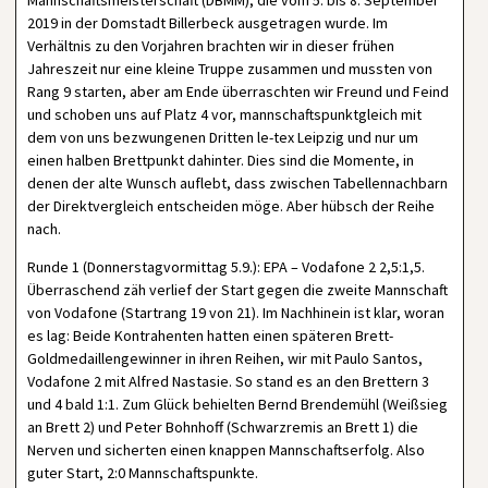
Mannschaftsmeisterschaft (DBMM), die vom 5. bis 8. September
2019 in der Domstadt Billerbeck ausgetragen wurde. Im
Verhältnis zu den Vorjahren brachten wir in dieser frühen
Jahreszeit nur eine kleine Truppe zusammen und mussten von
Rang 9 starten, aber am Ende überraschten wir Freund und Feind
und schoben uns auf Platz 4 vor, mannschaftspunktgleich mit
dem von uns bezwungenen Dritten le-tex Leipzig und nur um
einen halben Brettpunkt dahinter. Dies sind die Momente, in
denen der alte Wunsch auflebt, dass zwischen Tabellennachbarn
der Direktvergleich entscheiden möge. Aber hübsch der Reihe
nach.
Runde 1 (Donnerstagvormittag 5.9.): EPA – Vodafone 2 2,5:1,5.
Überraschend zäh verlief der Start gegen die zweite Mannschaft
von Vodafone (Startrang 19 von 21). Im Nachhinein ist klar, woran
es lag: Beide Kontrahenten hatten einen späteren Brett-
Goldmedaillengewinner in ihren Reihen, wir mit Paulo Santos,
Vodafone 2 mit Alfred Nastasie. So stand es an den Brettern 3
und 4 bald 1:1. Zum Glück behielten Bernd Brendemühl (Weißsieg
an Brett 2) und Peter Bohnhoff (Schwarzremis an Brett 1) die
Nerven und sicherten einen knappen Mannschaftserfolg. Also
guter Start, 2:0 Mannschaftspunkte.