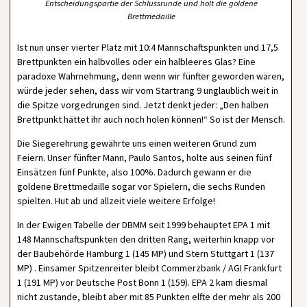
Entscheidungspartie der Schlussrunde und holt die goldene
Brettmedaille
Ist nun unser vierter Platz mit 10:4 Mannschaftspunkten und 17,5
Brettpunkten ein halbvolles oder ein halbleeres Glas? Eine
paradoxe Wahrnehmung, denn wenn wir fünfter geworden wären,
würde jeder sehen, dass wir vom Startrang 9 unglaublich weit in
die Spitze vorgedrungen sind. Jetzt denkt jeder: „Den halben
Brettpunkt hättet ihr auch noch holen können!“ So ist der Mensch.
Die Siegerehrung gewährte uns einen weiteren Grund zum
Feiern. Unser fünfter Mann, Paulo Santos, holte aus seinen fünf
Einsätzen fünf Punkte, also 100%. Dadurch gewann er die
goldene Brettmedaille sogar vor Spielern, die sechs Runden
spielten. Hut ab und allzeit viele weitere Erfolge!
In der Ewigen Tabelle der DBMM seit 1999 behauptet EPA 1 mit
148 Mannschaftspunkten den dritten Rang, weiterhin knapp vor
der Baubehörde Hamburg 1 (145 MP) und Stern Stuttgart 1 (137
MP) . Einsamer Spitzenreiter bleibt Commerzbank / AGI Frankfurt
1 (191 MP) vor Deutsche Post Bonn 1 (159). EPA 2 kam diesmal
nicht zustande, bleibt aber mit 85 Punkten elfte der mehr als 200