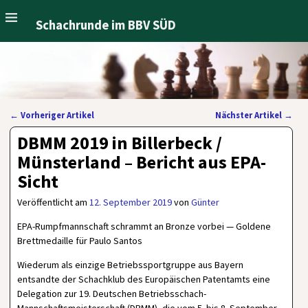
Schachrunde im BBV SÜD
←
Vorheriger Artikel
Nächster Artikel
→
Artikelnavigation
DBMM 2019 in Billerbeck /
Münsterland – Bericht aus EPA-
Sicht
Veröffentlicht am
12. September 2019
von
Günter
EPA-Rumpfmannschaft schrammt an Bronze vorbei — Goldene
Brettmedaille für Paulo Santos
Wiederum als einzige Betriebssportgruppe aus Bayern
entsandte der Schachklub des Europäischen Patentamts eine
Delegation zur 19. Deutschen Betriebsschach-