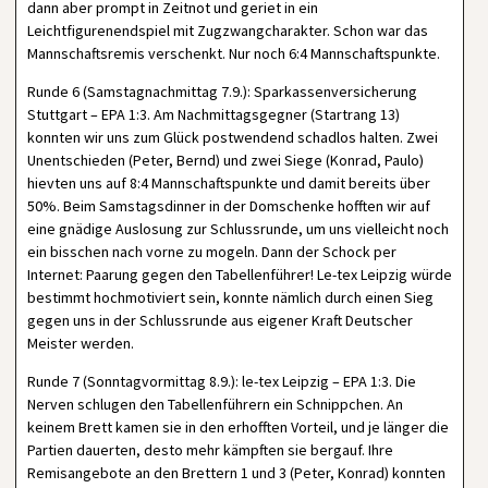
dann aber prompt in Zeitnot und geriet in ein
Leichtfigurenendspiel mit Zugzwangcharakter. Schon war das
Mannschaftsremis verschenkt. Nur noch 6:4 Mannschaftspunkte.
Runde 6 (Samstagnachmittag 7.9.): Sparkassenversicherung
Stuttgart – EPA 1:3. Am Nachmittagsgegner (Startrang 13)
konnten wir uns zum Glück postwendend schadlos halten. Zwei
Unentschieden (Peter, Bernd) und zwei Siege (Konrad, Paulo)
hievten uns auf 8:4 Mannschaftspunkte und damit bereits über
50%. Beim Samstagsdinner in der Domschenke hofften wir auf
eine gnädige Auslosung zur Schlussrunde, um uns vielleicht noch
ein bisschen nach vorne zu mogeln. Dann der Schock per
Internet: Paarung gegen den Tabellenführer! Le-tex Leipzig würde
bestimmt hochmotiviert sein, konnte nämlich durch einen Sieg
gegen uns in der Schlussrunde aus eigener Kraft Deutscher
Meister werden.
Runde 7 (Sonntagvormittag 8.9.): le-tex Leipzig – EPA 1:3. Die
Nerven schlugen den Tabellenführern ein Schnippchen. An
keinem Brett kamen sie in den erhofften Vorteil, und je länger die
Partien dauerten, desto mehr kämpften sie bergauf. Ihre
Remisangebote an den Brettern 1 und 3 (Peter, Konrad) konnten