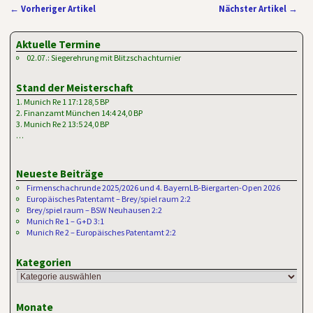
←
Vorheriger Artikel
Nächster Artikel
→
Artikelnavigation
Aktuelle Termine
02.07.: Siegerehrung mit Blitzschachturnier
Stand der Meisterschaft
1. Munich Re 1 17:1 28,5 BP
2. Finanzamt München 14:4 24,0 BP
3. Munich Re 2 13:5 24,0 BP
…
Neueste Beiträge
Firmenschachrunde 2025/2026 und 4. BayernLB-Biergarten-Open 2026
Europäisches Patentamt – Brey/spiel raum 2:2
Brey/spiel raum – BSW Neuhausen 2:2
Munich Re 1 – G+D 3:1
Munich Re 2 – Europäisches Patentamt 2:2
Kategorien
Monate