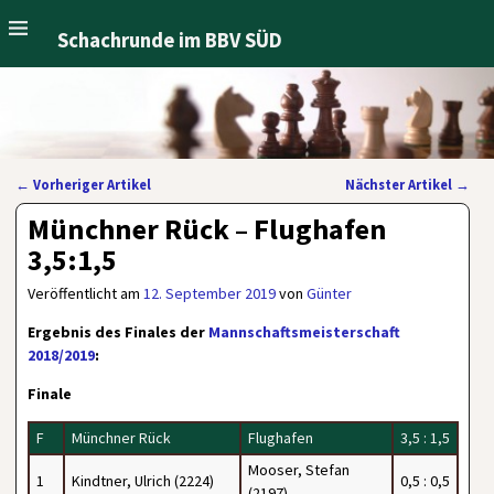
Schachrunde im BBV SÜD
←
Vorheriger Artikel
Nächster Artikel
→
Artikelnavigation
Münchner Rück – Flughafen
3,5:1,5
Veröffentlicht am
12. September 2019
von
Günter
Ergebnis des Finales der
Mannschaftsmeisterschaft
2018/2019
:
Finale
F
Münchner Rück
Flughafen
3,5 : 1,5
Mooser, Stefan
1
Kindtner, Ulrich (2224)
0,5 : 0,5
(2197)