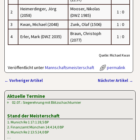
Heimerdinger, Jörg
Mooser, Nikolas
2
1 : 0
(2058)
(DWZ 1985)
3
Kwan, Michael (2048)
Zunk, Olaf (1506)
1 : 0
Braun, Christoph
4
Erler, Mark (DWZ 2035)
1 : 0
(2077)
Quelle: Michael Kwan
Veröffentlicht unter
Mannschaftsmeisterschaft
permalink
←
Vorheriger Artikel
Nächster Artikel
→
Artikelnavigation
Aktuelle Termine
02.07.: Siegerehrung mit Blitzschachturnier
Stand der Meisterschaft
1. Munich Re 1 17:1 28,5 BP
2. Finanzamt München 14:4 24,0 BP
3. Munich Re 2 13:5 24,0 BP
…