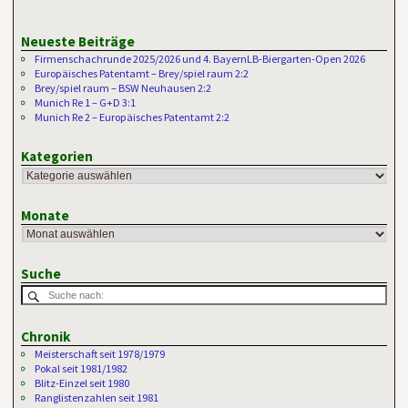
Neueste Beiträge
Firmenschachrunde 2025/2026 und 4. BayernLB-Biergarten-Open 2026
Europäisches Patentamt – Brey/spiel raum 2:2
Brey/spiel raum – BSW Neuhausen 2:2
Munich Re 1 – G+D 3:1
Munich Re 2 – Europäisches Patentamt 2:2
Kategorien
Monate
Suche
Chronik
Meisterschaft seit 1978/1979
Pokal seit 1981/1982
Blitz-Einzel seit 1980
Ranglistenzahlen seit 1981