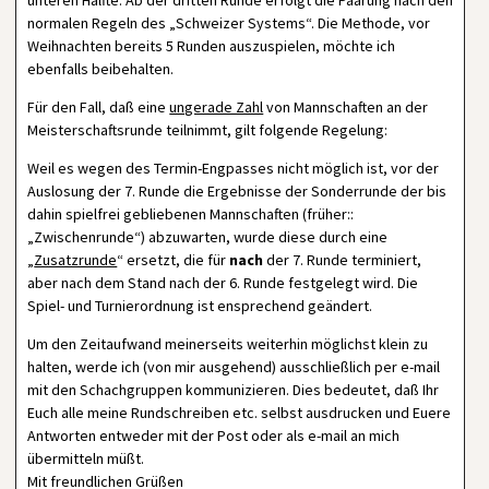
unteren Hälfte. Ab der dritten Runde erfolgt die Paarung nach den
normalen Regeln des „Schweizer Systems“. Die Methode, vor
Weihnachten bereits 5 Runden auszuspielen, möchte ich
ebenfalls beibehalten.
Für den Fall, daß eine
ungerade Zahl
von Mannschaften an der
Meisterschaftsrunde teilnimmt, gilt folgende Regelung:
Weil es wegen des Termin-Engpasses nicht möglich ist, vor der
Auslosung der 7. Runde die Ergebnisse der Sonderrunde der bis
dahin spielfrei gebliebenen Mannschaften (früher::
„Zwischenrunde“) abzuwarten, wurde diese durch eine
„
Zusatzrunde
“ ersetzt, die für
nach
der 7. Runde terminiert,
aber nach dem Stand nach der 6. Runde festgelegt wird. Die
Spiel- und Turnierordnung ist ensprechend geändert.
Um den Zeitaufwand meinerseits weiterhin möglichst klein zu
halten, werde ich (von mir ausgehend) ausschließlich per e-mail
mit den Schachgruppen kommunizieren. Dies bedeutet, daß Ihr
Euch alle meine Rundschreiben etc. selbst ausdrucken und Euere
Antworten entweder mit der Post oder als e-mail an mich
übermitteln müßt.
Mit freundlichen Grüßen