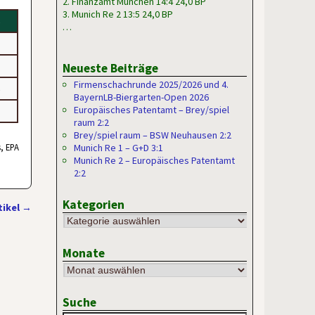
2. Finanzamt München 14:4 24,0 BP
3. Munich Re 2 13:5 24,0 BP
5
…
Neueste Beiträge
Firmenschachrunde 2025/2026 und 4.
5
BayernLB-Biergarten-Open 2026
Europäisches Patentamt – Brey/spiel
raum 2:2
Brey/spiel raum – BSW Neuhausen 2:2
, EPA
Munich Re 1 – G+D 3:1
Munich Re 2 – Europäisches Patentamt
2:2
Kategorien
tikel
→
Monate
Suche