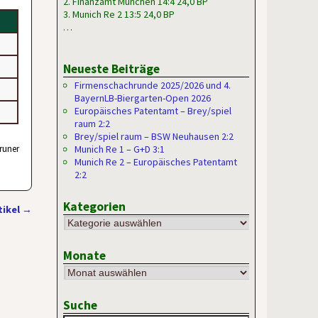
2. Finanzamt München 14:4 24,0 BP
3. Munich Re 2 13:5 24,0 BP
…
Neueste Beiträge
Firmenschachrunde 2025/2026 und 4.
BayernLB-Biergarten-Open 2026
Europäisches Patentamt – Brey/spiel
raum 2:2
Brey/spiel raum – BSW Neuhausen 2:2
runer
Munich Re 1 – G+D 3:1
Munich Re 2 – Europäisches Patentamt
2:2
Kategorien
tikel
→
Monate
Suche