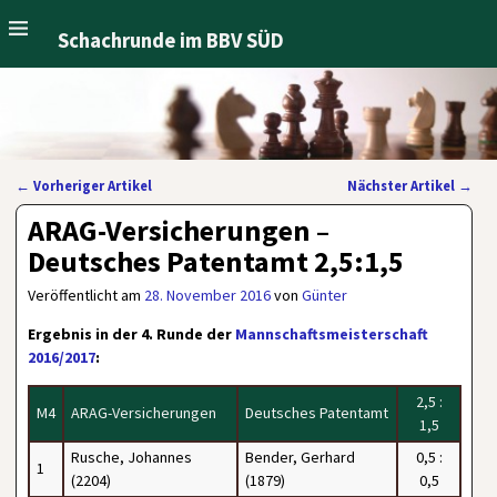
Schachrunde im BBV SÜD
←
Vorheriger Artikel
Nächster Artikel
→
Artikelnavigation
ARAG-Versicherungen –
Deutsches Patentamt 2,5:1,5
Veröffentlicht am
28. November 2016
von
Günter
Ergebnis in der 4. Runde der
Mannschaftsmeisterschaft
2016/2017
:
2,5 :
M4
ARAG-Versicherungen
Deutsches Patentamt
1,5
Rusche, Johannes
Bender, Gerhard
0,5 :
1
(2204)
(1879)
0,5