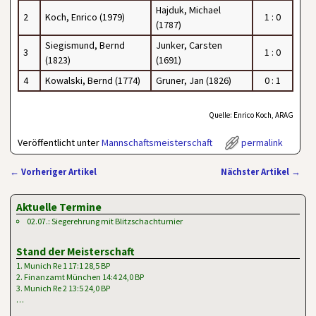
Hajduk, Michael
2
Koch, Enrico (1979)
1 : 0
(1787)
Siegismund, Bernd
Junker, Carsten
3
1 : 0
(1823)
(1691)
4
Kowalski, Bernd (1774)
Gruner, Jan (1826)
0 : 1
Quelle: Enrico Koch, ARAG
Veröffentlicht unter
Mannschaftsmeisterschaft
permalink
←
Vorheriger Artikel
Nächster Artikel
→
Artikelnavigation
Aktuelle Termine
02.07.: Siegerehrung mit Blitzschachturnier
Stand der Meisterschaft
1. Munich Re 1 17:1 28,5 BP
2. Finanzamt München 14:4 24,0 BP
3. Munich Re 2 13:5 24,0 BP
…