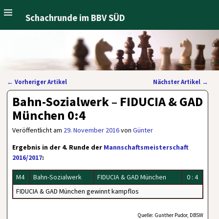
Schachrunde im BBV SÜD
←
Vorheriger Artikel
Nächster Artikel
→
Artikelnavigation
Bahn-Sozialwerk – FIDUCIA & GAD
München 0:4
Veröffentlicht am
29. November 2016
von
Günter
Ergebnis in der 4. Runde der
Mannschaftsmeisterschaft
2016/2017
:
M4
Bahn-Sozialwerk
FIDUCIA & GAD München
0 : 4
FIDUCIA & GAD München gewinnt kampflos
Quelle: Gunther Pudor, DBSW