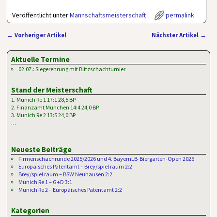
Veröffentlicht unter
Mannschaftsmeisterschaft
permalink
←
Vorheriger Artikel
Nächster Artikel
→
Artikelnavigation
Aktuelle Termine
02.07.: Siegerehrung mit Blitzschachturnier
Stand der Meisterschaft
1. Munich Re 1 17:1 28,5 BP
2. Finanzamt München 14:4 24,0 BP
3. Munich Re 2 13:5 24,0 BP
…
Neueste Beiträge
Firmenschachrunde 2025/2026 und 4. BayernLB-Biergarten-Open 2026
Europäisches Patentamt – Brey/spiel raum 2:2
Brey/spiel raum – BSW Neuhausen 2:2
Munich Re 1 – G+D 3:1
Munich Re 2 – Europäisches Patentamt 2:2
Kategorien