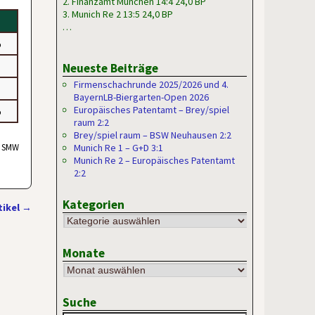
2. Finanzamt München 14:4 24,0 BP
3. Munich Re 2 13:5 24,0 BP
…
5
Neueste Beiträge
Firmenschachrunde 2025/2026 und 4.
BayernLB-Biergarten-Open 2026
Europäisches Patentamt – Brey/spiel
5
raum 2:2
Brey/spiel raum – BSW Neuhausen 2:2
, SMW
Munich Re 1 – G+D 3:1
Munich Re 2 – Europäisches Patentamt
2:2
Kategorien
tikel
→
Monate
Suche