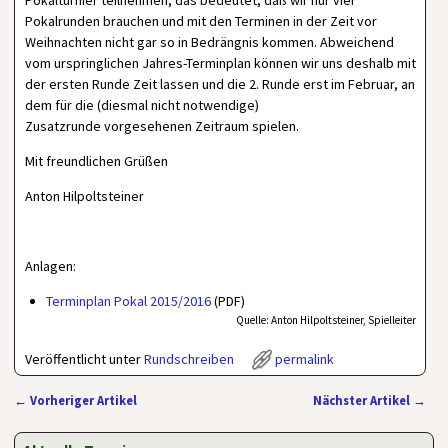
Pokalturnier teilnehmen; das bedeutet, daß wir nur vier
Pokalrunden brauchen und mit den Terminen in der Zeit vor
Weihnachten nicht gar so in Bedrängnis kommen. Abweichend
vom urspringlichen Jahres-Terminplan können wir uns deshalb mit
der ersten Runde Zeit lassen und die 2. Runde erst im Februar, an
dem für die (diesmal nicht notwendige)
Zusatzrunde vorgesehenen Zeitraum spielen.
Mit freundlichen Grüßen
Anton Hilpoltsteiner
Anlagen:
Terminplan Pokal 2015/2016
(PDF)
Quelle: Anton Hilpoltsteiner, Spielleiter
Veröffentlicht unter
Rundschreiben
permalink
←
Vorheriger Artikel
Nächster Artikel
→
Artikelnavigation