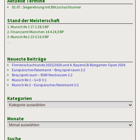
Aktuelle Termine
02.07.: Siegerehrung mit Blitzschachturnier
Stand der Meisterschaft
1. Munich Re 1 17:1 28,5 BP
2. Finanzamt München 14:4 24,0 BP
3. Munich Re 2 13:5 24,0 BP
…
Neueste Beiträge
Firmenschachrunde 2025/2026 und 4. BayernLB-Biergarten-Open 2026
Europäisches Patentamt – Brey/spiel raum 2:2
Brey/spiel raum – BSW Neuhausen 2:2
Munich Re 1 – G+D 3:1
Munich Re 2 – Europäisches Patentamt 2:2
Kategorien
Monate
Suche