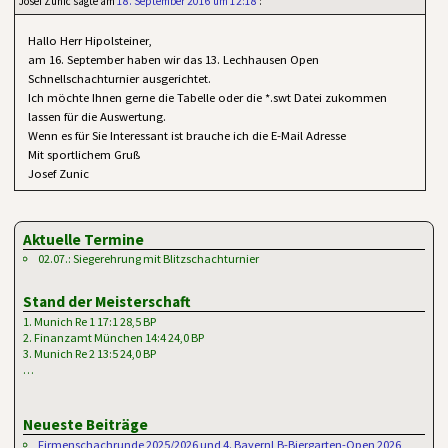
Josef Zunic
sagte am
18. September 2016 um 12:18
:
Hallo Herr Hipolsteiner,
am 16. September haben wir das 13. Lechhausen Open
Schnellschachturnier ausgerichtet.
Ich möchte Ihnen gerne die Tabelle oder die *.swt Datei zukommen
lassen für die Auswertung.
Wenn es für Sie Interessant ist brauche ich die E-Mail Adresse
Mit sportlichem Gruß
Josef Zunic
Aktuelle Termine
02.07.: Siegerehrung mit Blitzschachturnier
Stand der Meisterschaft
1. Munich Re 1 17:1 28,5 BP
2. Finanzamt München 14:4 24,0 BP
3. Munich Re 2 13:5 24,0 BP
…
Neueste Beiträge
Firmenschachrunde 2025/2026 und 4. BayernLB-Biergarten-Open 2026