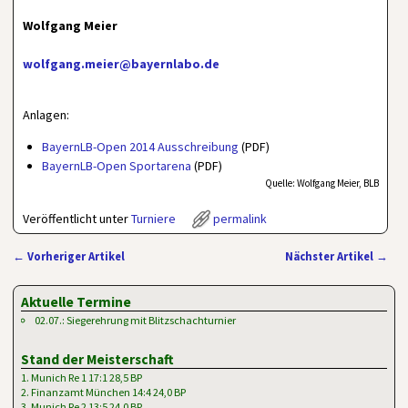
Wolfgang Meier
wolfgang.meier@bayernlabo.de
Anlagen:
BayernLB-Open 2014 Ausschreibung
(PDF)
BayernLB-Open Sportarena
(PDF)
Quelle: Wolfgang Meier, BLB
Veröffentlicht unter
Turniere
permalink
←
Vorheriger Artikel
Nächster Artikel
→
Artikelnavigation
Aktuelle Termine
02.07.: Siegerehrung mit Blitzschachturnier
Stand der Meisterschaft
1. Munich Re 1 17:1 28,5 BP
2. Finanzamt München 14:4 24,0 BP
3. Munich Re 2 13:5 24,0 BP