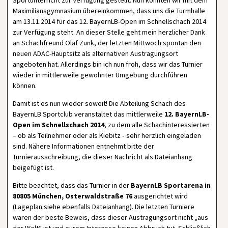
Sportunterricht zur Verfügung gestellt. Nun konnten wir mit dem
Maximiliansgymnasium übereinkommen, dass uns die Turmhalle
am 13.11.2014 für das 12. BayernLB-Open im Schnellschach 2014
zur Verfügung steht. An dieser Stelle geht mein herzlicher Dank
an Schachfreund Olaf Zunk, der letzten Mittwoch spontan den
neuen ADAC-Hauptsitz als alternativen Austragungsort
angeboten hat. Allerdings bin ich nun froh, dass wir das Turnier
wieder in mittlerweile gewohnter Umgebung durchführen
können.
Damit ist es nun wieder soweit! Die Abteilung Schach des
BayernLB Sportclub veranstaltet das mittlerweile
12. BayernLB-
Open im Schnellschach 2014
, zu dem alle Schachinteressierten
– ob als Teilnehmer oder als Kie­bitz ‑ sehr herzlich eingeladen
sind. Nähere Informationen entnehmt bitte der
Turnierausschreibung, die dieser Nachricht als Dateianhang
beigefügt ist.
Bitte beachtet, dass das Turnier in der
BayernLB Sportarena in
80805 München, Osterwaldstraße 76
ausgerichtet wird
(Lageplan siehe ebenfalls Dateianhang). Die letzten Turniere
waren der beste Beweis, dass dieser Austragungsort nicht „aus