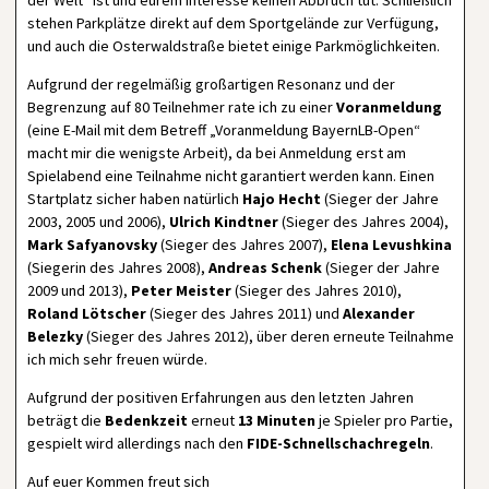
der Welt“ ist und eurem Interesse keinen Abbruch tut. Schließlich
stehen Parkplätze direkt auf dem Sportgelände zur Verfügung,
und auch die Osterwaldstraße bietet einige Parkmöglichkeiten.
Aufgrund der regelmäßig großartigen Resonanz und der
Begrenzung auf 80 Teilnehmer rate ich zu einer
Voranmeldung
(eine E-Mail mit dem Betreff „Voranmeldung BayernLB-Open“
macht mir die wenigste Arbeit), da bei Anmeldung erst am
Spielabend eine Teilnahme nicht garantiert werden kann. Einen
Startplatz sicher haben natürlich
Hajo Hecht
(Sieger der Jahre
2003, 2005 und 2006),
Ulrich Kindtner
(Sieger des Jahres 2004),
Mark Safyanovsky
(Sieger des Jahres 2007),
Elena Levushkina
(Siegerin des Jahres 2008),
Andreas Schenk
(Sieger der Jahre
2009 und 2013),
Peter Meister
(Sieger des Jahres 2010),
Roland Lötscher
(Sieger des Jahres 2011) und
Alexander
Belezky
(Sieger des Jahres 2012), über deren erneute Teilnahme
ich mich sehr freuen würde.
Aufgrund der positiven Erfahrungen aus den letzten Jahren
beträgt die
Bedenkzeit
erneut
13 Minuten
je Spieler pro Partie,
gespielt wird allerdings nach den
FIDE-Schnellschachregeln
.
Auf euer Kommen freut sich