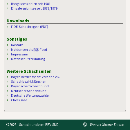
Ranglistenzahlen seit 1981
Einzelergebnisse seit 1978/1979
Downloads
FIDE-Schachregeln (PDF)
Sonstiges
Kontakt
Meldungen als
RSS
-Feed
Impressum
Datenschutzerklärung
Weitere Schachseiten
Bayer. Betriebssport-Verband e.V.
Schachbezirk München
Bayerischer Schachbund
Deutscher Schachbund
Deutsche Wertungszahlen
ChessBase
©2026 -
Schachrunde im BBV SÜD
-
Weaver Xtreme Theme