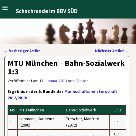
Schachrunde im BBV SÜD
←
Vorheriger Artikel
Nächster Artikel
→
Artikelnavigation
MTU München – Bahn-Sozialwerk
1:3
Veröffentlicht am
11. Januar 2013
von
Günter
Ergebnis in der 5. Runde der
Mannschaftsmeisterschaft
2012/2013
:
M5
MTU München
Bahn-Sozialwerk
1 : 3
Lehmann, Karlheinz
Trescher, Manfred
1
– : +
(2080)
(2072)
0,5 :