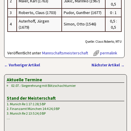
2
Maier, Karl (1763)
Jukic, Marinko (1967)
0,5
3
Roberto, Claus (1703)
Pudor, Gunther (1677)
0 : 1
Auterhoff, Jürgen
0,5 :
4
Simon, Otto (1546)
(1679)
0,5
Quelle: Claus Roberto, MTU
Veröffentlicht unter
Mannschaftsmeisterschaft
permalink
←
Vorheriger Artikel
Nächster Artikel
→
Artikelnavigation
Aktuelle Termine
02.07.: Siegerehrung mit Blitzschachturnier
Stand der Meisterschaft
1. Munich Re 1 17:1 28,5 BP
2. Finanzamt München 14:4 24,0 BP
3. Munich Re 2 13:5 24,0 BP
…