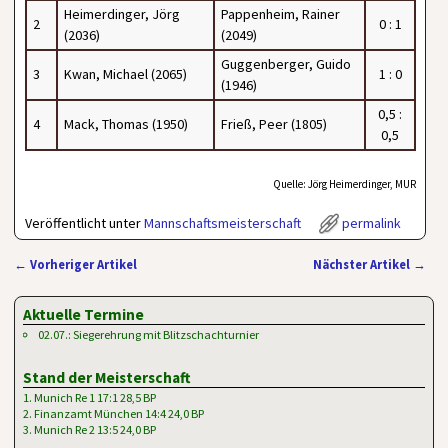
Heimerdinger, Jörg
Pappenheim, Rainer
2
0 : 1
(2036)
(2049)
Guggenberger, Guido
3
Kwan, Michael (2065)
1 : 0
(1946)
0,5 :
4
Mack, Thomas (1950)
Frieß, Peer (1805)
0,5
Quelle: Jörg Heimerdinger, MUR
Veröffentlicht unter
Mannschaftsmeisterschaft
permalink
←
Vorheriger Artikel
Nächster Artikel
→
Artikelnavigation
Aktuelle Termine
02.07.: Siegerehrung mit Blitzschachturnier
Stand der Meisterschaft
1. Munich Re 1 17:1 28,5 BP
2. Finanzamt München 14:4 24,0 BP
3. Munich Re 2 13:5 24,0 BP
…