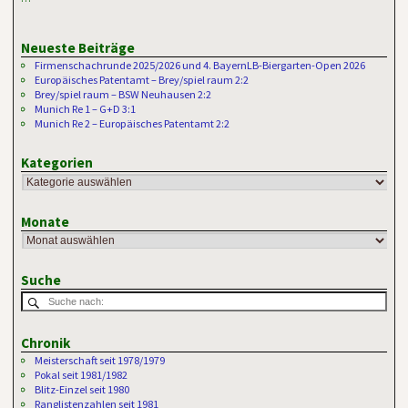
Neueste Beiträge
Firmenschachrunde 2025/2026 und 4. BayernLB-Biergarten-Open 2026
Europäisches Patentamt – Brey/spiel raum 2:2
Brey/spiel raum – BSW Neuhausen 2:2
Munich Re 1 – G+D 3:1
Munich Re 2 – Europäisches Patentamt 2:2
Kategorien
Monate
Suche
Chronik
Meisterschaft seit 1978/1979
Pokal seit 1981/1982
Blitz-Einzel seit 1980
Ranglistenzahlen seit 1981