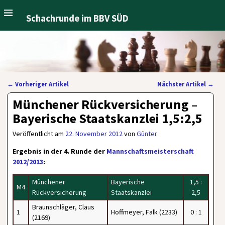
Schachrunde im BBV SÜD
←
Vorheriger Artikel
Nächster Artikel
→
Artikelnavigation
Münchener Rückversicherung –
Bayerische Staatskanzlei 1,5:2,5
Veröffentlicht am
22. November 2012
von
Günter
Ergebnis in der 4. Runde der
Mannschaftsmeisterschaft
2012/2013
:
Münchener
Bayerische
1,5 :
M4
Rückversicherung
Staatskanzlei
2,5
Braunschläger, Claus
1
Hoffmeyer, Falk (2233)
0 : 1
(2169)